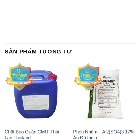
SẢN PHẨM TƯƠNG TỰ
Chất Bảo Quản CMIT Thái
Phèn Nhôm – Al2(SO4)3 17%
Lan Thailand
Ấn Độ India