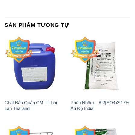
SẢN PHẨM TƯƠNG TỰ
Chất Bảo Quản CMIT Thái
Phèn Nhôm – Al2(SO4)3 17%
Lan Thailand
Ấn Độ India