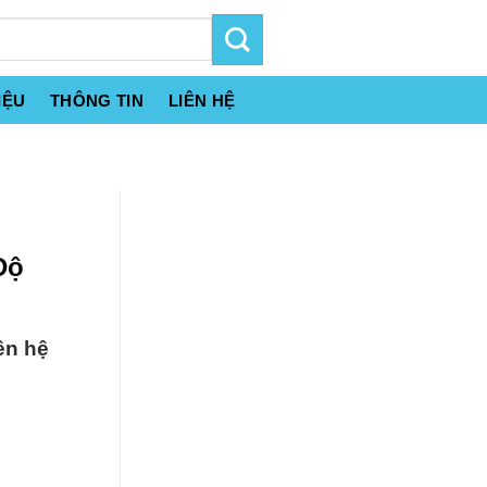
IỆU
THÔNG TIN
LIÊN HỆ
Độ
ên hệ