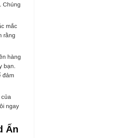
c. Chúng
hắc mắc
n rằng
iên hàng
y bạn.
để đảm
 của
ôi ngay
d Ấn