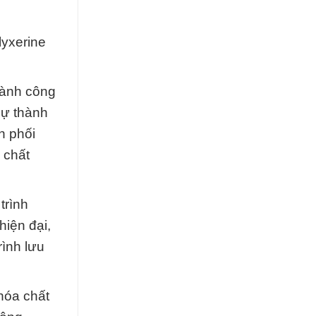
yxerine
ngành công
sự thành
n phối
 chất
trình
hiện đại,
rình lưu
 hóa chất