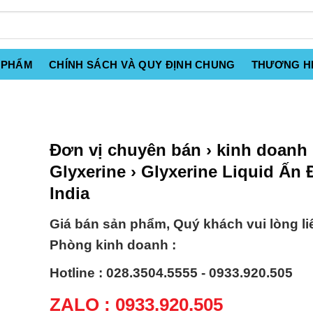
 PHẨM
CHÍNH SÁCH VÀ QUY ĐỊNH CHUNG
THƯƠNG H
Đơn vị chuyên bán › kinh doanh
Glyxerine › Glyxerine Liquid Ấn 
India
Giá bán sản phẩm, Quý khách vui lòng li
Phòng kinh doanh :
Hotline : 028.3504.5555 - 0933.920.505
ZALO : 0933.920.505