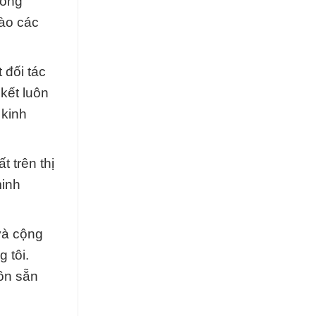
hông
ào các
 đối tác
 kết luôn
 kinh
 trên thị
minh
và cộng
 tôi.
uôn sẵn