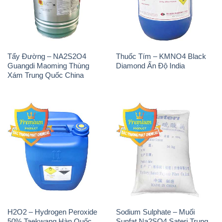
Tẩy Đường – NA2S2O4
Thuốc Tím – KMNO4 Black
Guangdi Maoming Thùng
Diamond Ấn Độ India
Xám Trung Quốc China
H2O2 – Hydrogen Peroxide
Sodium Sulphate – Muối
50% Taekwang Hàn Quốc
Sunfat Na2SO4 Sateri Trung