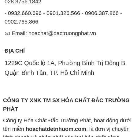
028.3756.1842
- 0932.660.696 - 0901.326.566 - 0906.387.866 -
0902.765.866
📧 Email: hoachat@dactruongphat.vn
ĐỊA CHỈ
1229C Quốc lộ 1A, Phường Bình Trị Đông B,
Quận Bình Tân, TP. Hồ Chí Minh
CÔNG TY XNK TM SX HÓA CHẤT ĐẮC TRƯỜNG
PHÁT
Công ty Hóa Chất Đắc Trường Phát, hoạt động dưới
tên miền
hoachatdetnhuom.com
, là đơn vị chuyên