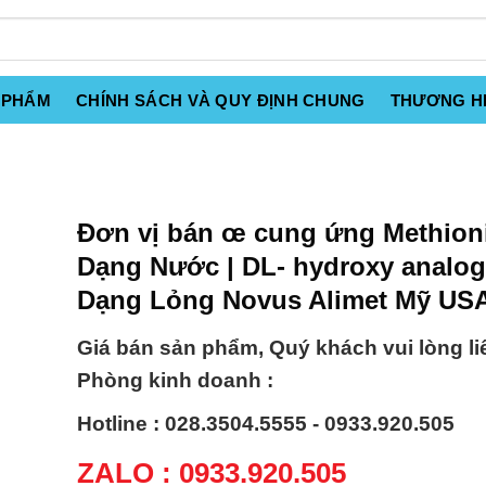
 PHẨM
CHÍNH SÁCH VÀ QUY ĐỊNH CHUNG
THƯƠNG H
Đơn vị bán œ cung ứng Methion
Dạng Nước | DL- hydroxy analo
Dạng Lỏng Novus Alimet Mỹ US
Giá bán sản phẩm, Quý khách vui lòng li
Phòng kinh doanh :
Hotline : 028.3504.5555 - 0933.920.505
ZALO : 0933.920.505