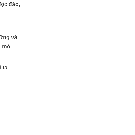
độc đáo,
vững và
g mối
 tại