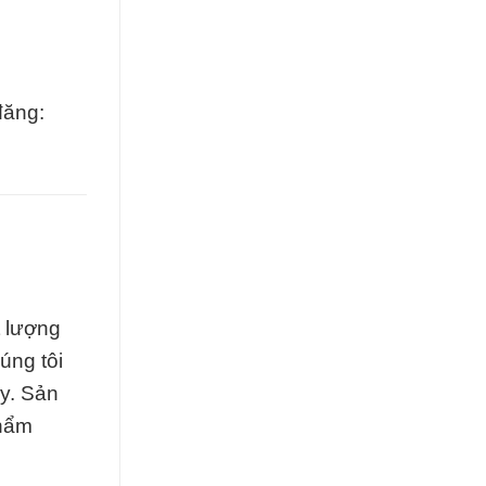
đăng:
t lượng
úng tôi
y. Sản
phẩm