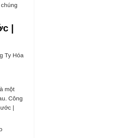
à chúng
c |
g Ty Hóa
là một
hau. Công
Nước |
o