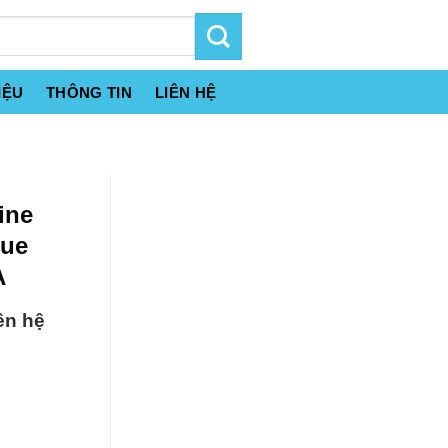
IỆU
THÔNG TIN
LIÊN HỆ
ine
gue
A
ên hệ