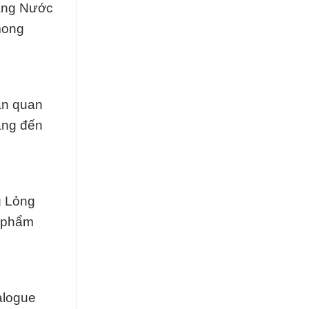
Dạng Nước
mong
ần quan
ang đến
g Lỏng
n phẩm
alogue