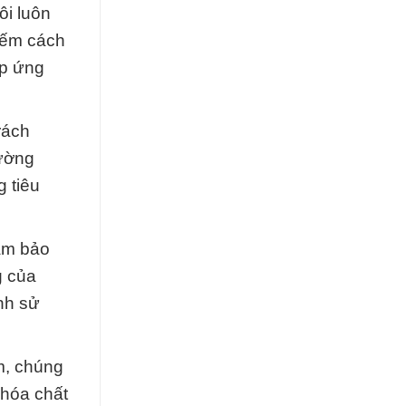
ôi luôn
iếm cách
áp ứng
rách
rường
g tiêu
ảm bảo
g của
nh sử
âm, chúng
 hóa chất