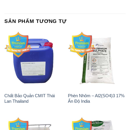
SẢN PHẨM TƯƠNG TỰ
Chất Bảo Quản CMIT Thái
Phèn Nhôm – Al2(SO4)3 17%
Lan Thailand
Ấn Độ India