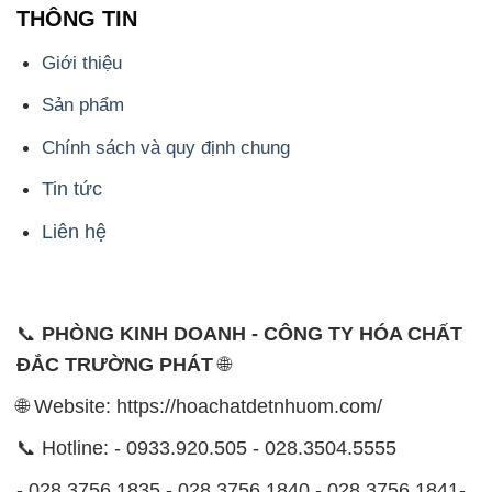
- 0932.660.696 - 0901.326.566 - 0906.387.866 -
0902.765.866
📧 Email: hoachat@dactruongphat.vn
ĐỊA CHỈ
1229C Quốc lộ 1A, Phường Bình Trị Đông B,
Quận Bình Tân, TP. Hồ Chí Minh
CÔNG TY XNK TM SX HÓA CHẤT ĐẮC TRƯỜNG
PHÁT
Công ty Hóa Chất Đắc Trường Phát, hoạt động dưới
tên miền
hoachatdetnhuom.com
, là đơn vị chuyên
kinh doanh và phân phối các loại hóa chất công