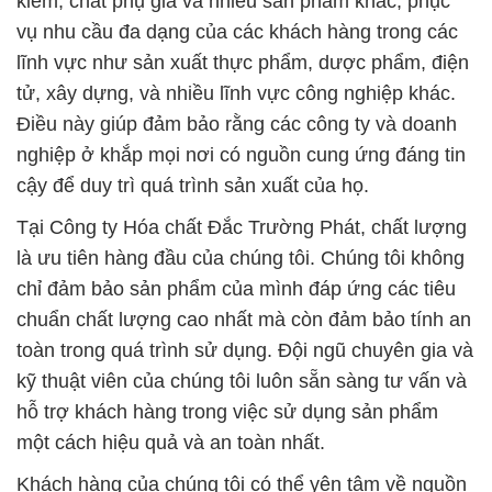
nghiêm ngặt các quy định và quy tắc trong việc
nhập khẩu và phân phối hóa chất. Điều này giúp tạo
ra sự minh bạch và đáng tin cậy, giúp khách hàng
tự tin khi sử dụng sản phẩm của chúng tôi.
Công ty Hóa chất Đắc Trường Phát cam kết luôn nỗ
lực để đáp ứng và vượt qua mọi mong đợi của
khách hàng. Chúng tôi xem đó là một phần quan
trọng trong việc xây dựng mối quan hệ dài hạn với
khách hàng và cộng đồng kinh doanh. Hãy để
chúng tôi làm đối tác đáng tin cậy của bạn trong lĩnh
vực hóa chất cơ bản, và chúng tôi sẽ luôn ở đây để
hỗ trợ bạn trong mọi nhu cầu của bạn.
# Địa chỉ chuyên kinh doanh / phân phối Bột
Sunphat Magiê / Magnesium Sulphate 99% Trung
Quốc China
# Nhà phân phối ♥ thương mại Bột Sunphat Magiê /