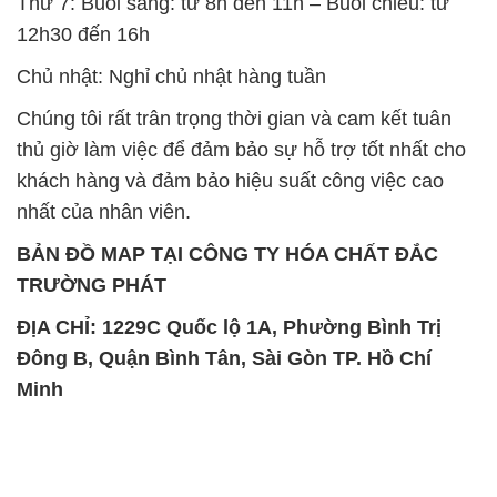
SẢN PHẨM TƯƠNG TỰ
Chất Bảo Quản CMIT Thái
Phèn Nhôm – Al2(SO4)3 17%