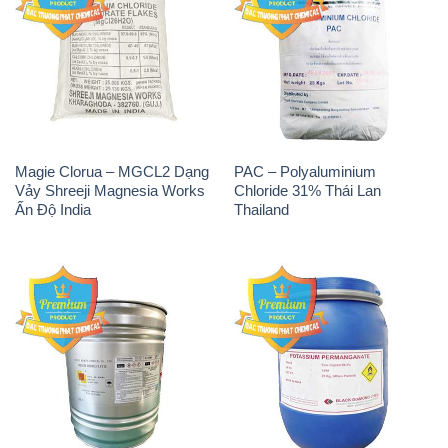
Guangdi Maoming Thùng
Diamond Ấn Độ India
Xám Trung Quốc China
H2O2 – Hydrogen Peroxide
Sodium Sulphate – Muối
50% Taekwang Hàn Quốc
Sunfat Na2SO4 Sateri Trung
Korea
Quốc China