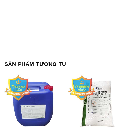
Lan Thailand
Ấn Độ India
Chất tạo bọt Las P Tico Tank
Sodium Benzoate – Mốc Bột
IBC Bồn Việt Nam
Kalama Food Grade Mỹ Usa