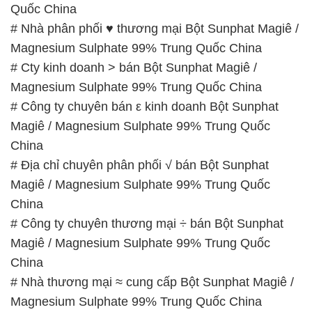
China
# Đơn vị thương mại ∩ phân phối Bột Sunphat
Magiê / Magnesium Sulphate 99% Trung Quốc
China
# Đơn vị chuyên phân phối ≥ kinh doanh Bột
Sunphat Magiê / Magnesium Sulphate 99% Trung
Quốc China
# Cty kinh doanh ƒ phân phối Bột Sunphat Magiê /
Magnesium Sulphate 99% Trung Quốc China
📞
PHÒNG KINH DOANH – CÔNG TY HÓA CHẤT
ĐẮC TRƯỜNG PHÁT
🌐
🌐 Website: https://hoachatdetnhuom.com/
📞 Hotline: