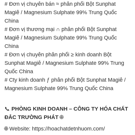
– 0933.920.505 – 028.3504.5555
– 028.3756.1835 – 028.3756.1840 –
028.3756.1841- 028.3756.1842
– 0932.660.696 – 0901.326.566 – 0906.387.866 –
0902.765.866
📧 Email: hoachat@dactruongphat.vn
GIỜ LÀM VIỆC TẠI CÔNG TY HÓA CHẤT ĐẮC
TRƯỜNG PHÁT
Thời gian làm việc
tại Hóa Chất Đắc Trường Phát
được tổ chức như sau:
Thứ 2 đến thứ 6: Buổi sáng: từ 8h đến 11h – Buổi
chiều: từ 12h30 đến 17h
Thứ 7: Buổi sáng: từ 8h đến 11h – Buổi chiều: từ
12h30 đến 16h