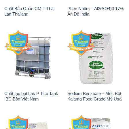
Magie Clorua – MGCL2 Dạng
PAC – Polyaluminium
Vảy Shreeji Magnesia Works
Chloride 31% Thái Lan
Ấn Độ India
Thailand
Tẩy Đường – NA2S2O4
Thuốc Tím – KMNO4 Black