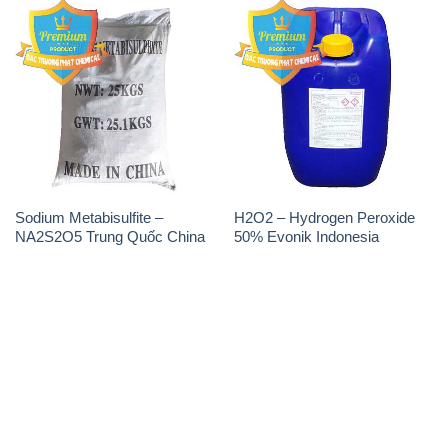
Giới thiệu
Sản phẩm
Chính sách và quy định chung
Tin tức
Liên hệ
📞
PHÒNG KINH DOANH - CÔNG TY HÓA CHẤT
ĐẮC TRƯỜNG PHÁT
🌐
🌐 Website: https://hoachatdetnhuom.com/
📞 Hotline: - 0933.920.505 - 028.3504.5555
- 028.3756.1835 - 028.3756.1840 - 028.3756.1841-
028.3756.1842