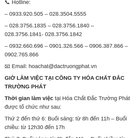
Chủ nhật: Nghỉ chủ nhật hàng tuần
Chúng tôi rất trân trọng thời gian và cam kết tuân
thủ giờ làm việc để đảm bảo sự hỗ trợ tốt nhất cho
khách hàng và đảm bảo hiệu suất công việc cao
nhất của nhân viên.
BẢN ĐỒ MAP TẠI CÔNG TY HÓA CHẤT ĐẮC
TRƯỜNG PHÁT
ĐỊA CHỈ: 1229C Quốc lộ 1A, Phường Bình Trị
Đông B, Quận Bình Tân, Sài Gòn TP. Hồ Chí
Minh