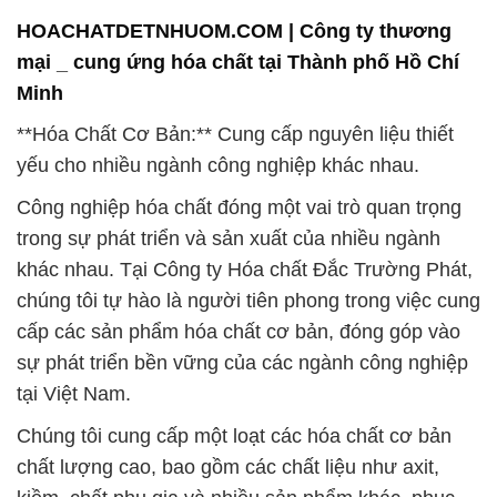
lĩnh vực như sản xuất thực phẩm, dược phẩm, điện
tử, xây dựng, và nhiều lĩnh vực công nghiệp khác.
Điều này giúp đảm bảo rằng các công ty và doanh
nghiệp ở khắp mọi nơi có nguồn cung ứng đáng tin
cậy để duy trì quá trình sản xuất của họ.
Tại Công ty Hóa chất Đắc Trường Phát, chất lượng
là ưu tiên hàng đầu của chúng tôi. Chúng tôi không
chỉ đảm bảo sản phẩm của mình đáp ứng các tiêu
chuẩn chất lượng cao nhất mà còn đảm bảo tính an
toàn trong quá trình sử dụng. Đội ngũ chuyên gia và
kỹ thuật viên của chúng tôi luôn sẵn sàng tư vấn và
hỗ trợ khách hàng trong việc sử dụng sản phẩm
một cách hiệu quả và an toàn nhất.
Khách hàng của chúng tôi có thể yên tâm về nguồn
gốc xuất xứ của sản phẩm. Chúng tôi tuân thủ