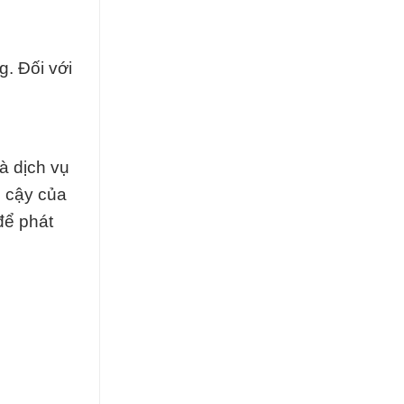
g. Đối với
à dịch vụ
n cậy của
để phát