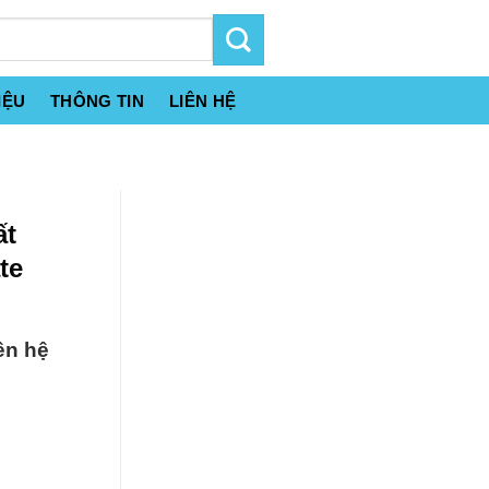
IỆU
THÔNG TIN
LIÊN HỆ
ất
te
ên hệ