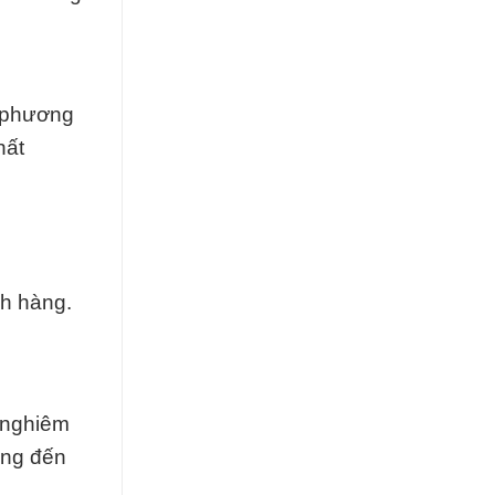
i phương
hất
ch hàng.
 nghiêm
ang đến