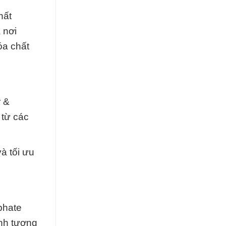
hất
 nơi
óa chất
r &
 từ các
à tối ưu
phate
ình tương