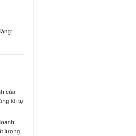
đăng:
nh của
ng tôi tự
 doanh
ất lượng