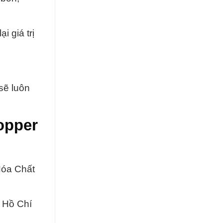
 giá trị
sẽ luôn
opper
Hóa Chất
 Hồ Chí