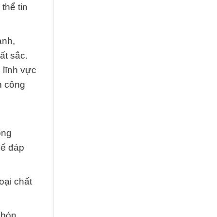
thể tin
ành,
ất sắc.
 lĩnh vực
h công
ông
để đáp
oại chất
 bón,