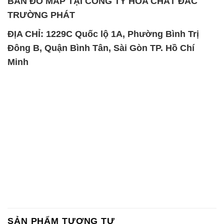
BẢN ĐỒ MAP TẠI CÔNG TY HÓA CHẤT ĐẮC
TRƯỜNG PHÁT
ĐỊA CHỈ: 1229C Quốc lộ 1A, Phường Bình Trị
Đông B, Quận Bình Tân, Sài Gòn TP. Hồ Chí
Minh
SẢN PHẨM TƯƠNG TỰ