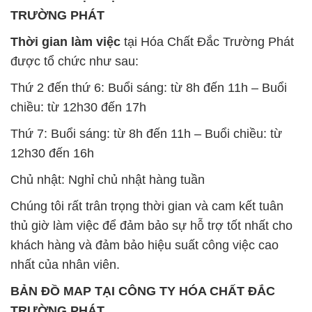
Thứ 2 đến thứ 6: Buổi sáng: từ 8h đến 11h – Buổi
chiều: từ 12h30 đến 17h
Thứ 7: Buổi sáng: từ 8h đến 11h – Buổi chiều: từ
12h30 đến 16h
Chủ nhật: Nghỉ chủ nhật hàng tuần
Chúng tôi rất trân trọng thời gian và cam kết tuân
thủ giờ làm việc để đảm bảo sự hỗ trợ tốt nhất cho
khách hàng và đảm bảo hiệu suất công việc cao
nhất của nhân viên.
BẢN ĐỒ MAP TẠI CÔNG TY HÓA CHẤT ĐẮC
TRƯỜNG PHÁT
ĐỊA CHỈ: 1229C Quốc lộ 1A, Phường Bình Trị
Đông B, Quận Bình Tân, Sài Gòn TP. Hồ Chí
Minh