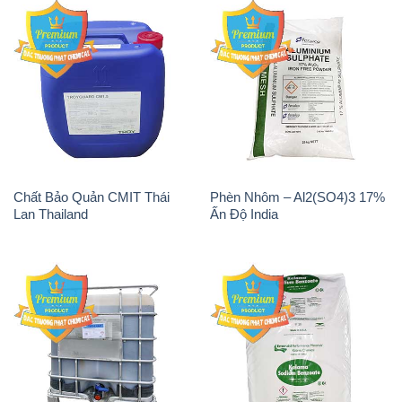
Chất Bảo Quản CMIT Thái
Phèn Nhôm – Al2(SO4)3 17%
Lan Thailand
Ấn Độ India
Chất tạo bọt Las P Tico Tank
Sodium Benzoate – Mốc Bột
IBC Bồn Việt Nam
Kalama Food Grade Mỹ Usa