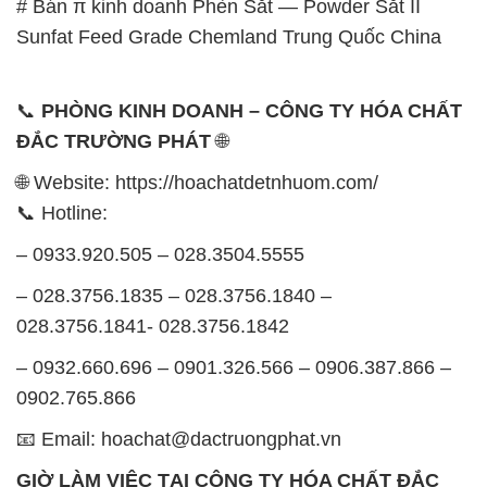
ĐẮC TRƯỜNG PHÁT
🌐
🌐 Website: https://hoachatdetnhuom.com/
📞 Hotline:
– 0933.920.505 – 028.3504.5555
– 028.3756.1835 – 028.3756.1840 –
028.3756.1841- 028.3756.1842
– 0932.660.696 – 0901.326.566 – 0906.387.866 –
0902.765.866
📧 Email: hoachat@dactruongphat.vn
GIỜ LÀM VIỆC TẠI CÔNG TY HÓA CHẤT ĐẮC
TRƯỜNG PHÁT
Thời gian làm việc
tại Hóa Chất Đắc Trường Phát
được tổ chức như sau: