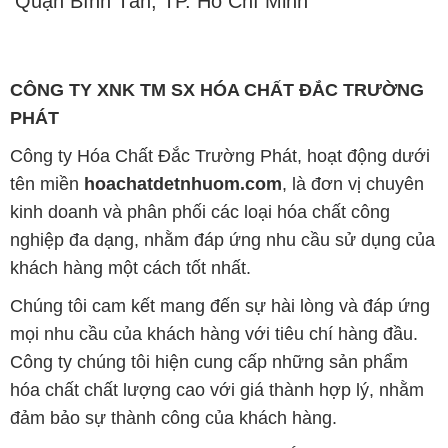
Công ty Hóa Chất Đắc Trường Phát, hoạt động dưới
tên miền
hoachatdetnhuom.com
, là đơn vị chuyên
kinh doanh và phân phối các loại hóa chất công
nghiệp đa dạng, nhằm đáp ứng nhu cầu sử dụng của
khách hàng một cách tốt nhất.
Chúng tôi cam kết mang đến sự hài lòng và đáp ứng
mọi nhu cầu của khách hàng với tiêu chí hàng đầu.
Công ty chúng tôi hiện cung cấp những sản phẩm
hóa chất chất lượng cao với giá thành hợp lý, nhằm
đảm bảo sự thành công của khách hàng.
Uy tín là một trong những nguyên tắc quan trọng
trong hoạt động kinh doanh của chúng tôi. Chúng tôi
luôn ý thức rằng những sản phẩm mà chúng tôi cung
cấp cần phải đáp ứng tiêu chuẩn chất lượng cao, làm
hài lòng đối tác. Đồng thời, chúng tôi cố gắng duy trì