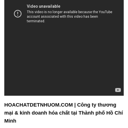
HOACHATDETNHUOM.COM | Công ty thương
mại & kinh doanh hóa chất tại Thành phố Hồ Chí
Minh
Công ty Hóa Chất Đắc Trường Phát là đơn vị
chuyên kinh doanh và phân phối hóa chất với cam
kết mang lại cho khách hàng những sản phẩm và
dịch vụ chất lượng, đáng tin cậy, đồng thời đáp ứng