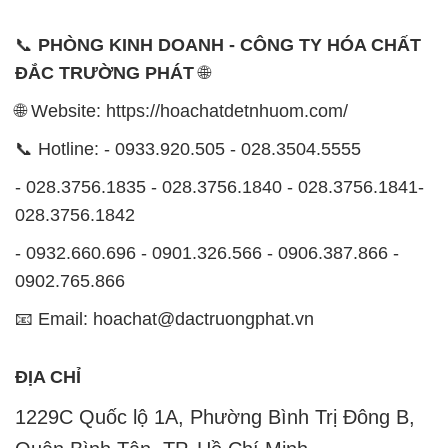
📞 Hotline: - 0933.920.505 - 028.3504.5555
- 028.3756.1835 - 028.3756.1840 - 028.3756.1841-
028.3756.1842
- 0932.660.696 - 0901.326.566 - 0906.387.866 -
0902.765.866
📧 Email: hoachat@dactruongphat.vn
ĐỊA CHỈ
1229C Quốc lộ 1A, Phường Bình Trị Đông B,
Quận Bình Tân, TP. Hồ Chí Minh
CÔNG TY XNK TM SX HÓA CHẤT ĐẮC TRƯỜNG
PHÁT