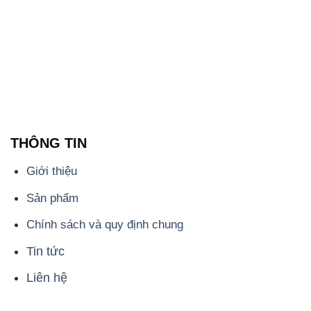
THÔNG TIN
Giới thiệu
Sản phẩm
Chính sách và quy định chung
Tin tức
Liên hệ
📞
PHÒNG KINH DOANH - CÔNG TY HÓA CHẤT
ĐẮC TRƯỜNG PHÁT
🌐
🌐 Website: https://hoachatdetnhuom.com/