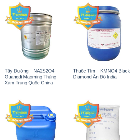
Tẩy Đường – NA2S2O4
Thuốc Tím – KMNO4 Black
Guangdi Maoming Thùng
Diamond Ấn Độ India
Xám Trung Quốc China
H2O2 – Hydrogen Peroxide
Sodium Sulphate – Muối
50% Taekwang Hàn Quốc
Sunfat Na2SO4 Sateri Trung