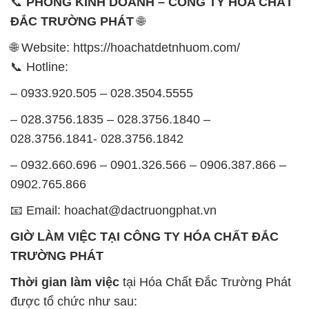
📞
PHÒNG KINH DOANH – CÔNG TY HÓA CHẤT
ĐẮC TRƯỜNG PHÁT
🌐
🌐 Website: https://hoachatdetnhuom.com/
📞 Hotline:
– 0933.920.505 – 028.3504.5555
– 028.3756.1835 – 028.3756.1840 –
028.3756.1841- 028.3756.1842
– 0932.660.696 – 0901.326.566 – 0906.387.866 –
0902.765.866
📧 Email: hoachat@dactruongphat.vn
GIỜ LÀM VIỆC TẠI CÔNG TY HÓA CHẤT ĐẮC
TRƯỜNG PHÁT
Thời gian làm việc
tại Hóa Chất Đắc Trường Phát
được tổ chức như sau: