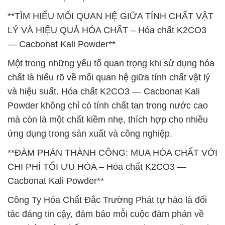
**TÌM HIỂU MỐI QUAN HỆ GIỮA TÍNH CHẤT VẬT
LÝ VÀ HIỆU QUẢ HÓA CHẤT – Hóa chất K2CO3
— Cacbonat Kali Powder**
Một trong những yếu tố quan trọng khi sử dụng hóa
chất là hiểu rõ về mối quan hệ giữa tính chất vật lý
và hiệu suất. Hóa chất K2CO3 — Cacbonat Kali
Powder không chỉ có tính chất tan trong nước cao
mà còn là một chất kiềm nhẹ, thích hợp cho nhiều
ứng dụng trong sản xuất và công nghiệp.
**ĐÀM PHÁN THÀNH CÔNG: MUA HÓA CHẤT VỚI
CHI PHÍ TỐI ƯU HÓA – Hóa chất K2CO3 —
Cacbonat Kali Powder**
Công Ty Hóa Chất Đắc Trường Phát tự hào là đối
tác đáng tin cậy, đảm bảo mỗi cuộc đàm phán về