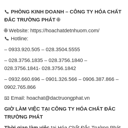
📞
PHÒNG KINH DOANH – CÔNG TY HÓA CHẤT
ĐẮC TRƯỜNG PHÁT
🌐
🌐 Website: https://hoachatdetnhuom.com/
📞 Hotline:
– 0933.920.505 – 028.3504.5555
– 028.3756.1835 – 028.3756.1840 –
028.3756.1841- 028.3756.1842
– 0932.660.696 – 0901.326.566 – 0906.387.866 –
0902.765.866
📧 Email: hoachat@dactruongphat.vn
GIỜ LÀM VIỆC TẠI CÔNG TY HÓA CHẤT ĐẮC
TRƯỜNG PHÁT
Thời gian làm việc
tại Hóa Chất Đắc Trường Phát