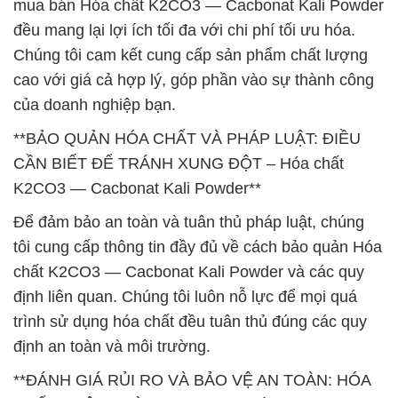
mua bán Hóa chất K2CO3 — Cacbonat Kali Powder
đều mang lại lợi ích tối đa với chi phí tối ưu hóa.
Chúng tôi cam kết cung cấp sản phẩm chất lượng
cao với giá cả hợp lý, góp phần vào sự thành công
của doanh nghiệp bạn.
**BẢO QUẢN HÓA CHẤT VÀ PHÁP LUẬT: ĐIỀU
CẦN BIẾT ĐỂ TRÁNH XUNG ĐỘT – Hóa chất
K2CO3 — Cacbonat Kali Powder**
Để đảm bảo an toàn và tuân thủ pháp luật, chúng
tôi cung cấp thông tin đầy đủ về cách bảo quản Hóa
chất K2CO3 — Cacbonat Kali Powder và các quy
định liên quan. Chúng tôi luôn nỗ lực để mọi quá
trình sử dụng hóa chất đều tuân thủ đúng các quy
định an toàn và môi trường.
**ĐÁNH GIÁ RỦI RO VÀ BẢO VỆ AN TOÀN: HÓA