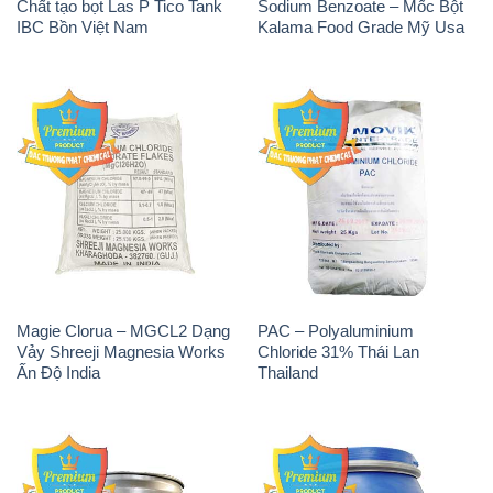
Chất tạo bọt Las P Tico Tank
Sodium Benzoate – Mốc Bột
IBC Bồn Việt Nam
Kalama Food Grade Mỹ Usa
Magie Clorua – MGCL2 Dạng
PAC – Polyaluminium
Vảy Shreeji Magnesia Works
Chloride 31% Thái Lan
Ấn Độ India
Thailand