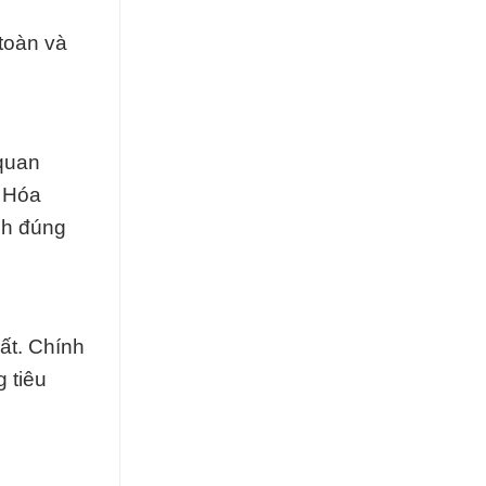
toàn và
 quan
y Hóa
ch đúng
ất. Chính
 tiêu