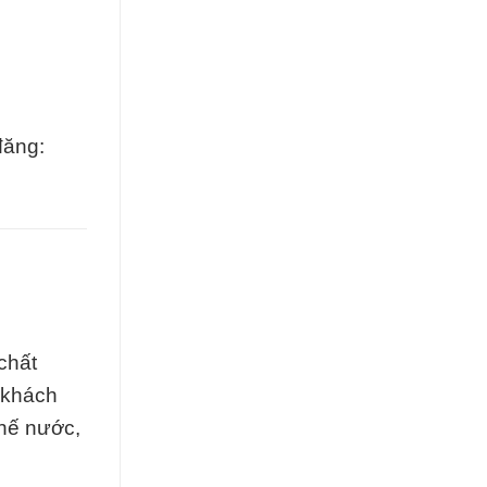
đăng:
chất
 khách
chế nước,