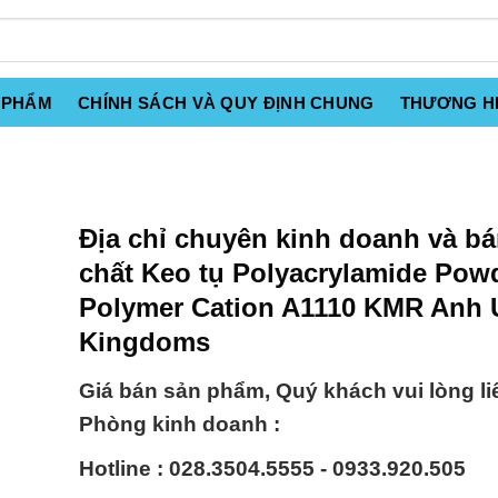
 PHẨM
CHÍNH SÁCH VÀ QUY ĐỊNH CHUNG
THƯƠNG H
Địa chỉ chuyên kinh doanh và b
chất Keo tụ Polyacrylamide Powd
Polymer Cation A1110 KMR Anh 
Kingdoms
Giá bán sản phẩm, Quý khách vui lòng li
Phòng kinh doanh :
Hotline : 028.3504.5555 - 0933.920.505