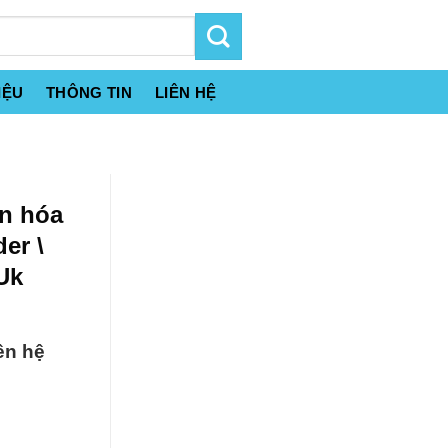
IỆU
THÔNG TIN
LIÊN HỆ
án hóa
er \
Uk
ên hệ