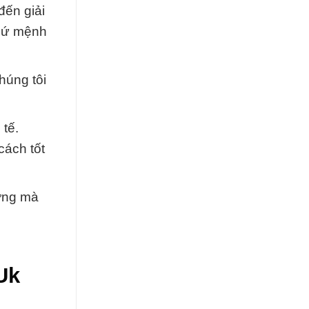
đến giải
 sứ mệnh
húng tôi
 tế.
cách tốt
ượng mà
Uk