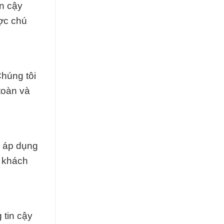
in cậy
ợc chú
húng tôi
toàn và
à áp dụng
a khách
 tin cậy