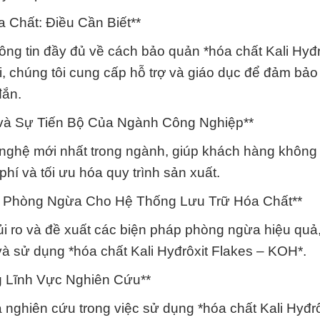
 Chất: Điều Cần Biết**
ông tin đầy đủ về cách bảo quản *hóa chất Kali Hyđr
, chúng tôi cung cấp hỗ trợ và giáo dục để đảm bảo
đắn.
 và Sự Tiến Bộ Của Ngành Công Nghiệp**
 nghệ mới nhất trong ngành, giúp khách hàng không 
hí và tối ưu hóa quy trình sản xuất.
áp Phòng Ngừa Cho Hệ Thống Lưu Trữ Hóa Chất**
rủi ro và đề xuất các biện pháp phòng ngừa hiệu qu
 và sử dụng *hóa chất Kali Hyđrôxit Flakes – KOH*.
g Lĩnh Vực Nghiên Cứu**
 nghiên cứu trong việc sử dụng *hóa chất Kali Hyđrô