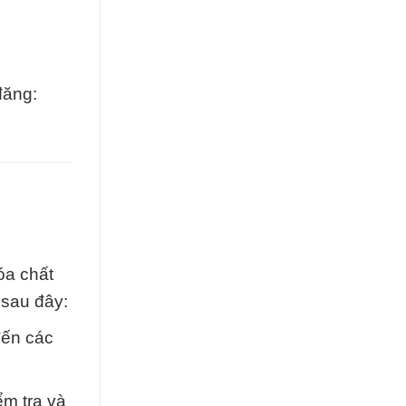
đăng:
óa chất
 sau đây:
đến các
ểm tra và