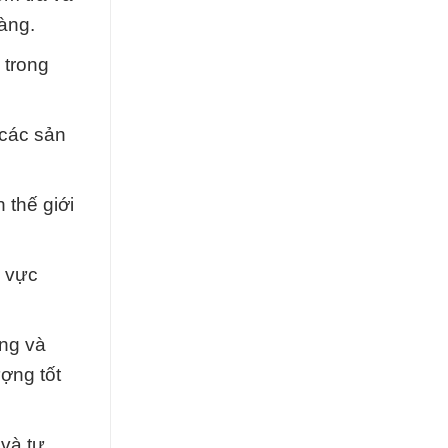
àng.
 trong
 các sản
 thế giới
h vực
ỡng và
ợng tốt
và tư