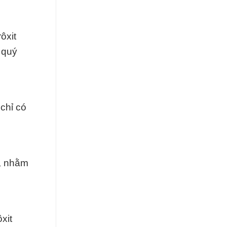
ôxit
 quý
chỉ có
ả, nhằm
xit