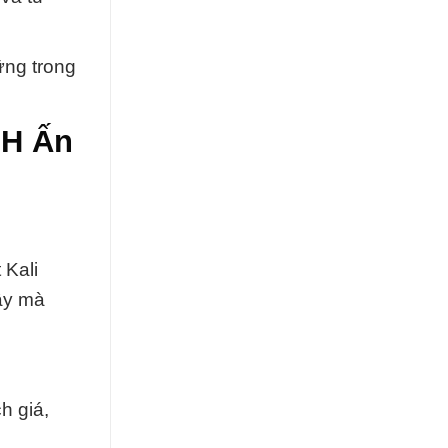
ững trong
OH Ấn
 Kali
ậy mà
h giá,