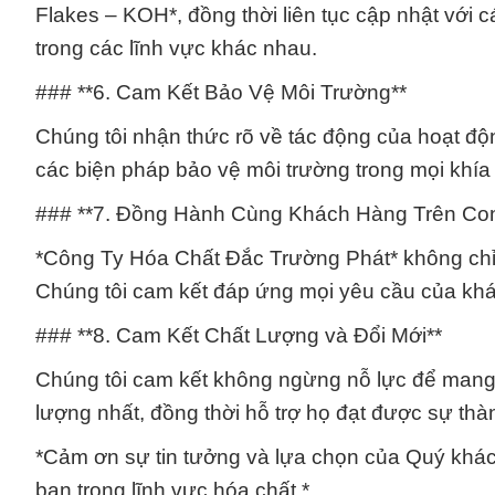
Flakes – KOH*, đồng thời liên tục cập nhật với
trong các lĩnh vực khác nhau.
### **6. Cam Kết Bảo Vệ Môi Trường**
Chúng tôi nhận thức rõ về tác động của hoạt độn
các biện pháp bảo vệ môi trường trong mọi khía
### **7. Đồng Hành Cùng Khách Hàng Trên C
*Công Ty Hóa Chất Đắc Trường Phát* không chỉ 
Chúng tôi cam kết đáp ứng mọi yêu cầu của kh
### **8. Cam Kết Chất Lượng và Đổi Mới**
Chúng tôi cam kết không ngừng nỗ lực để mang
lượng nhất, đồng thời hỗ trợ họ đạt được sự th
*Cảm ơn sự tin tưởng và lựa chọn của Quý khách 
bạn trong lĩnh vực hóa chất.*