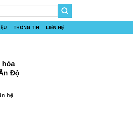
IỆU
THÔNG TIN
LIÊN HỆ
n hóa
 Ấn Độ
ên hệ