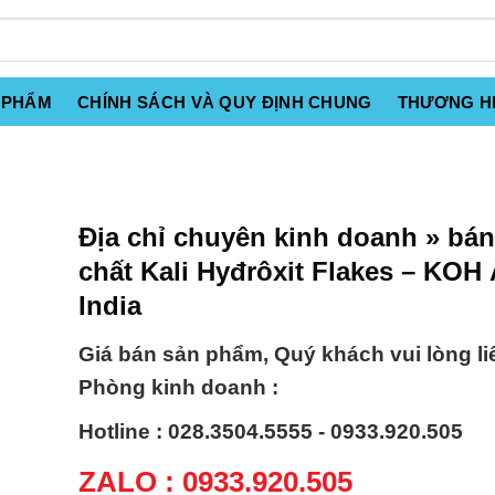
 PHẨM
CHÍNH SÁCH VÀ QUY ĐỊNH CHUNG
THƯƠNG H
Địa chỉ chuyên kinh doanh » bá
chất Kali Hyđrôxit Flakes – KOH
India
Giá bán sản phẩm, Quý khách vui lòng li
Phòng kinh doanh :
Hotline : 028.3504.5555 - 0933.920.505
ZALO : 0933.920.505