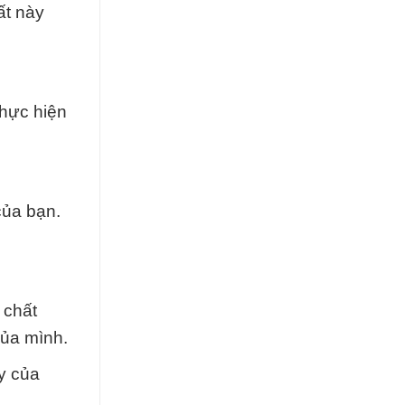
ất này
thực hiện
của bạn.
 chất
của mình.
y của