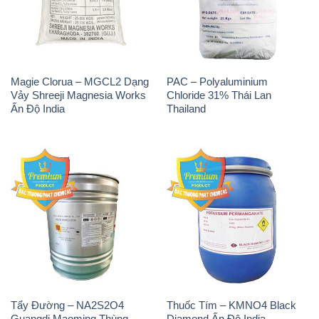
Magie Clorua – MGCL2 Dạng
PAC – Polyaluminium
Vảy Shreeji Magnesia Works
Chloride 31% Thái Lan
Ấn Độ India
Thailand
Tẩy Đường – NA2S2O4
Thuốc Tím – KMNO4 Black
Guangdi Maoming Thùng
Diamond Ấn Độ India