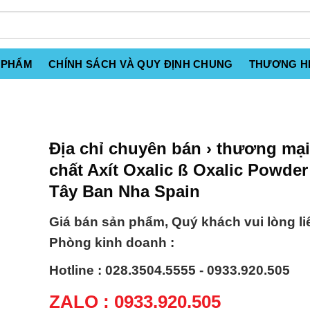
 PHẨM
CHÍNH SÁCH VÀ QUY ĐỊNH CHUNG
THƯƠNG H
Địa chỉ chuyên bán › thương mạ
chất Axít Oxalic ß Oxalic Powde
Tây Ban Nha Spain
Giá bán sản phẩm, Quý khách vui lòng li
Phòng kinh doanh :
Hotline : 028.3504.5555 - 0933.920.505
ZALO : 0933.920.505