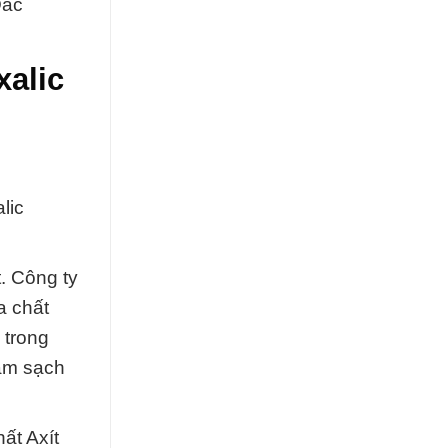
Đắc
xalic
lic
t. Công ty
a chất
 trong
làm sạch
ất Axít