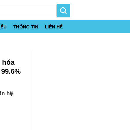
IỆU
THÔNG TIN
LIÊN HỆ
i hóa
r 99.6%
ên hệ