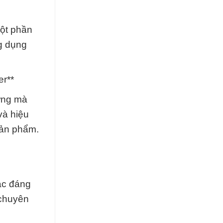
một phần
g dụng
er**
ợng mà
và hiệu
sản phẩm.
ác đáng
 chuyên