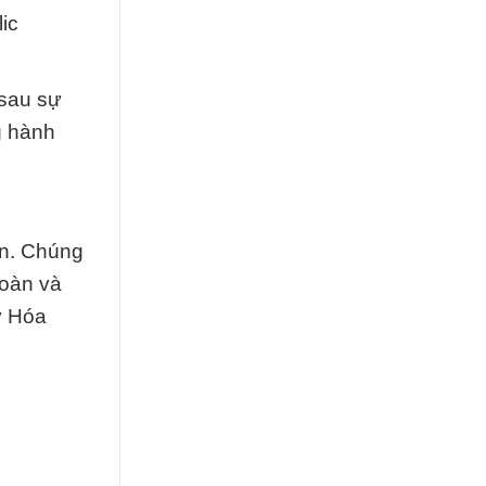
ic
 sau sự
g hành
ạn. Chúng
toàn và
y Hóa