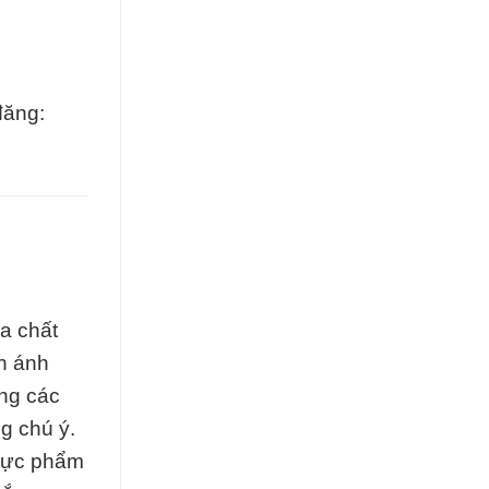
đăng:
a chất
n ánh
ong các
g chú ý.
thực phẩm