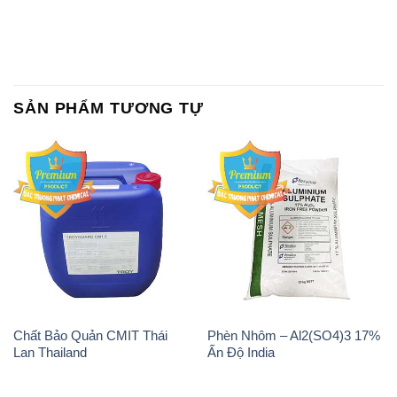
SẢN PHẨM TƯƠNG TỰ
Chất Bảo Quản CMIT Thái
Phèn Nhôm – Al2(SO4)3 17%
Lan Thailand
Ấn Độ India