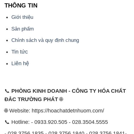
Chính sách và quy định chung
Tin tức
Liên hệ
📞
PHÒNG KINH DOANH - CÔNG TY HÓA CHẤT
ĐẮC TRƯỜNG PHÁT
🌐
🌐 Website: https://hoachatdetnhuom.com/
📞 Hotline: - 0933.920.505 - 028.3504.5555
- 028.3756.1835 - 028.3756.1840 - 028.3756.1841-
028.3756.1842
- 0932.660.696 - 0901.326.566 - 0906.387.866 -
0902.765.866