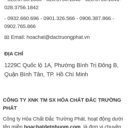
📧 Email: hoachat@dactruongphat.vn
ĐỊA CHỈ
1229C Quốc lộ 1A, Phường Bình Trị Đông B,
Quận Bình Tân, TP. Hồ Chí Minh
CÔNG TY XNK TM SX HÓA CHẤT ĐẮC TRƯỜNG
PHÁT
Công ty Hóa Chất Đắc Trường Phát, hoạt động dưới
tên miền
hoachatdetnhuom.com
, là đơn vị chuyên
kinh doanh và phân phối các loại hóa chất công
nghiệp đa dạng, nhằm đáp ứng nhu cầu sử dụng của
khách hàng một cách tốt nhất.
Chúng tôi cam kết mang đến sự hài lòng và đáp ứng