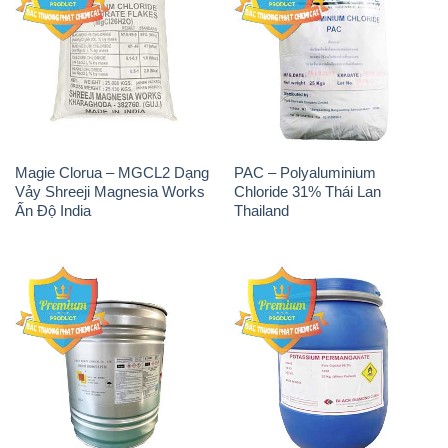
Magie Clorua – MGCL2 Dạng
PAC – Polyaluminium
Vảy Shreeji Magnesia Works
Chloride 31% Thái Lan
Ấn Độ India
Thailand
Tẩy Đường – NA2S2O4
Thuốc Tím – KMNO4 Black
Guangdi Maoming Thùng
Diamond Ấn Độ India
Xám Trung Quốc China