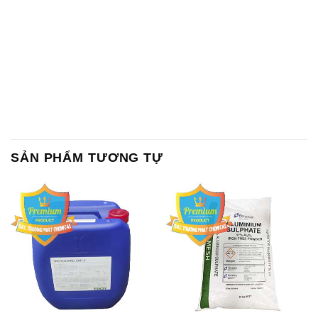
SẢN PHẨM TƯƠNG TỰ
Chất Bảo Quản CMIT Thái
Phèn Nhôm – Al2(SO4)3 17%
Lan Thailand
Ấn Độ India