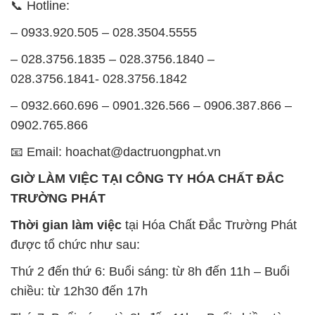
– 0932.660.696 – 0901.326.566 – 0906.387.866 –
0902.765.866
📧 Email: hoachat@dactruongphat.vn
GIỜ LÀM VIỆC TẠI CÔNG TY HÓA CHẤT ĐẮC
TRƯỜNG PHÁT
Thời gian làm việc
tại Hóa Chất Đắc Trường Phát
được tổ chức như sau:
Thứ 2 đến thứ 6: Buổi sáng: từ 8h đến 11h – Buổi
chiều: từ 12h30 đến 17h
Thứ 7: Buổi sáng: từ 8h đến 11h – Buổi chiều: từ
12h30 đến 16h
Chủ nhật: Nghỉ chủ nhật hàng tuần
Chúng tôi rất trân trọng thời gian và cam kết tuân