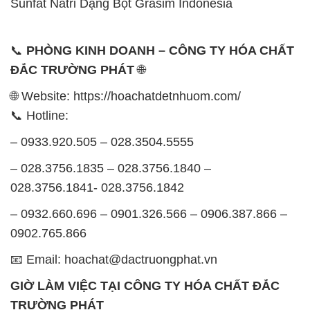
Sunfat Natri Dạng Bột Grasim Indonesia
📞
PHÒNG KINH DOANH – CÔNG TY HÓA CHẤT
ĐẮC TRƯỜNG PHÁT
🌐
🌐 Website: https://hoachatdetnhuom.com/
📞 Hotline:
– 0933.920.505 – 028.3504.5555
– 028.3756.1835 – 028.3756.1840 –
028.3756.1841- 028.3756.1842
– 0932.660.696 – 0901.326.566 – 0906.387.866 –
0902.765.866
📧 Email: hoachat@dactruongphat.vn
GIỜ LÀM VIỆC TẠI CÔNG TY HÓA CHẤT ĐẮC
TRƯỜNG PHÁT