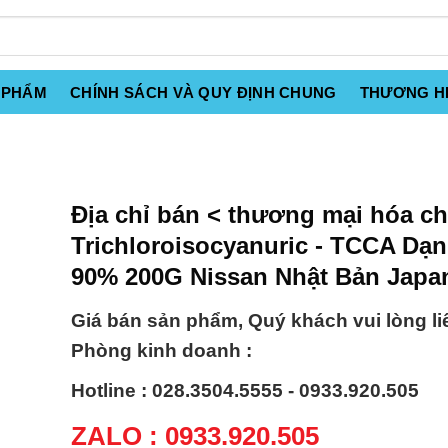
 PHẨM
CHÍNH SÁCH VÀ QUY ĐỊNH CHUNG
THƯƠNG H
Địa chỉ bán < thương mại hóa ch
Trichloroisocyanuric - TCCA Dạn
90% 200G Nissan Nhật Bản Japa
Giá bán sản phẩm, Quý khách vui lòng li
Phòng kinh doanh :
Hotline : 028.3504.5555 - 0933.920.505
ZALO : 0933.920.505