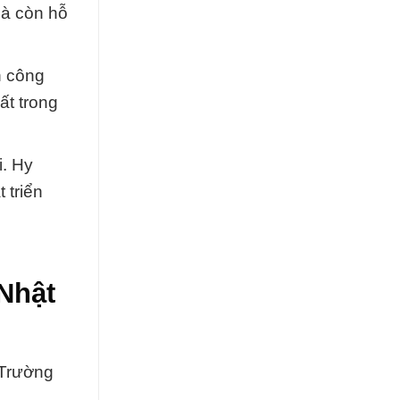
mà còn hỗ
h công
ất trong
i. Hy
 triển
Nhật
 Trường