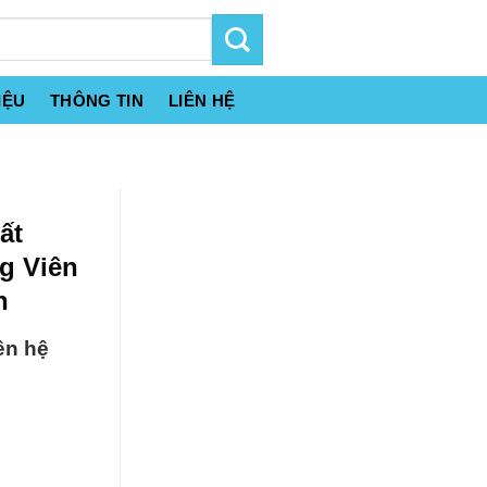
IỆU
THÔNG TIN
LIÊN HỆ
ất
g Viên
n
ên hệ