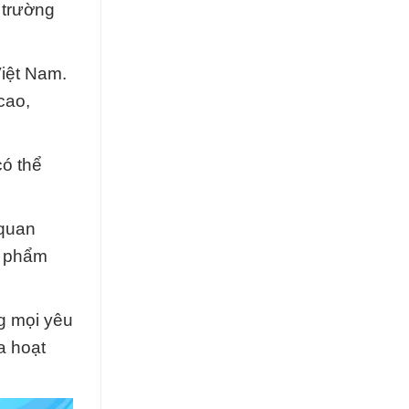
 trường
Việt Nam.
cao,
có thể
 quan
n phẩm
g mọi yêu
a hoạt