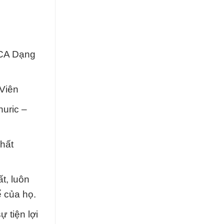
CCA Dạng
 Viên
uric –
chất
t, luôn
ể của họ.
 tiện lợi