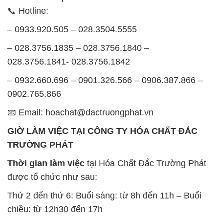
028.3756.1841- 028.3756.1842
– 0932.660.696 – 0901.326.566 – 0906.387.866 –
0902.765.866
📧 Email: hoachat@dactruongphat.vn
GIỜ LÀM VIỆC TẠI CÔNG TY HÓA CHẤT ĐẮC
TRƯỜNG PHÁT
Thời gian làm việc
tại Hóa Chất Đắc Trường Phát
được tổ chức như sau:
Thứ 2 đến thứ 6: Buổi sáng: từ 8h đến 11h – Buổi
chiều: từ 12h30 đến 17h
Thứ 7: Buổi sáng: từ 8h đến 11h – Buổi chiều: từ
12h30 đến 16h
Chủ nhật: Nghỉ chủ nhật hàng tuần
Chúng tôi rất trân trọng thời gian và cam kết tuân