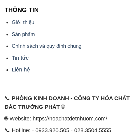
Chính sách và quy định chung
Tin tức
Liên hệ
📞
PHÒNG KINH DOANH - CÔNG TY HÓA CHẤT
ĐẮC TRƯỜNG PHÁT
🌐
🌐 Website: https://hoachatdetnhuom.com/
📞 Hotline: - 0933.920.505 - 028.3504.5555
- 028.3756.1835 - 028.3756.1840 - 028.3756.1841-
028.3756.1842
- 0932.660.696 - 0901.326.566 - 0906.387.866 -
0902.765.866