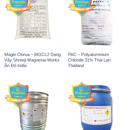
Magie Clorua – MGCL2 Dạng
PAC – Polyaluminium
Vảy Shreeji Magnesia Works
Chloride 31% Thái Lan
Ấn Độ India
Thailand
Tẩy Đường – NA2S2O4
Thuốc Tím – KMNO4 Black
Guangdi Maoming Thùng
Diamond Ấn Độ India
Xám Trung Quốc China