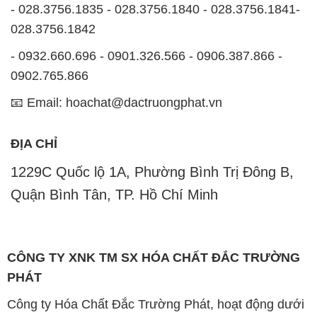
📧 Email: hoachat@dactruongphat.vn
ĐỊA CHỈ
1229C Quốc lộ 1A, Phường Bình Trị Đông B,
Quận Bình Tân, TP. Hồ Chí Minh
CÔNG TY XNK TM SX HÓA CHẤT ĐẮC TRƯỜNG
PHÁT
Công ty Hóa Chất Đắc Trường Phát, hoạt động dưới
tên miền
hoachatdetnhuom.com
, là đơn vị chuyên
kinh doanh và phân phối các loại hóa chất công
nghiệp đa dạng, nhằm đáp ứng nhu cầu sử dụng của
khách hàng một cách tốt nhất.