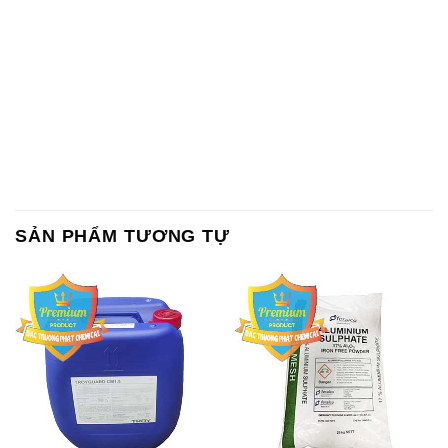
SẢN PHẨM TƯƠNG TỰ
Chất Bảo Quản CMIT Thái
Phèn Nhôm – Al2(SO4)3 17%
Lan Thailand
Ấn Độ India