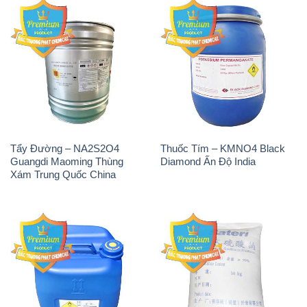
Tẩy Đường – NA2S2O4
Thuốc Tím – KMNO4 Black
Guangdi Maoming Thùng
Diamond Ấn Độ India
Xám Trung Quốc China
H2O2 – Hydrogen Peroxide
Sodium Sulphate – Muối
50% Taekwang Hàn Quốc
Sunfat Na2SO4 Sateri Trung
Korea
Quốc China