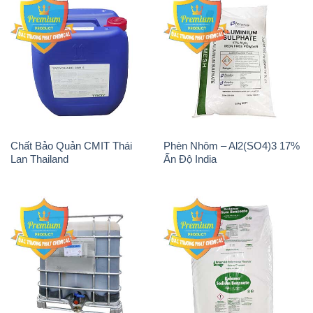
Chất Bảo Quản CMIT Thái
Phèn Nhôm – Al2(SO4)3 17%
Lan Thailand
Ấn Độ India
Chất tạo bọt Las P Tico Tank
Sodium Benzoate – Mốc Bột
IBC Bồn Việt Nam
Kalama Food Grade Mỹ Usa