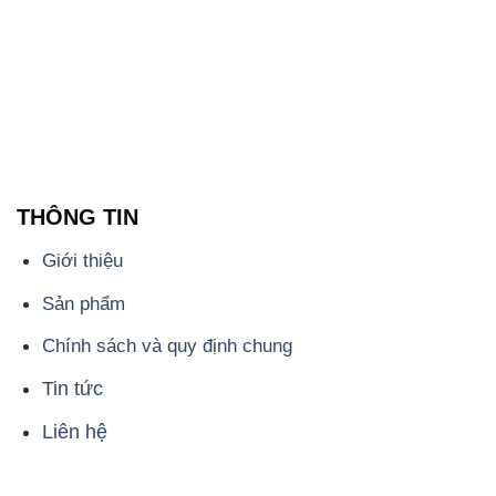
THÔNG TIN
Giới thiệu
Sản phẩm
Chính sách và quy định chung
Tin tức
Liên hệ
📞
PHÒNG KINH DOANH - CÔNG TY HÓA CHẤT
ĐẮC TRƯỜNG PHÁT
🌐
🌐 Website: https://hoachatdetnhuom.com/