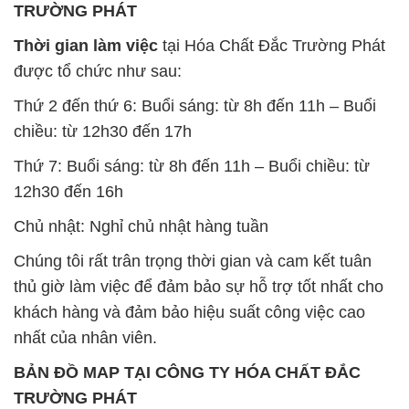
chiều: từ 12h30 đến 17h
Thứ 7: Buổi sáng: từ 8h đến 11h – Buổi chiều: từ
12h30 đến 16h
Chủ nhật: Nghỉ chủ nhật hàng tuần
Chúng tôi rất trân trọng thời gian và cam kết tuân
thủ giờ làm việc để đảm bảo sự hỗ trợ tốt nhất cho
khách hàng và đảm bảo hiệu suất công việc cao
nhất của nhân viên.
BẢN ĐỒ MAP TẠI CÔNG TY HÓA CHẤT ĐẮC
TRƯỜNG PHÁT
ĐỊA CHỈ: 1229C Quốc lộ 1A, Phường Bình Trị
Đông B, Quận Bình Tân, Sài Gòn TP. Hồ Chí
Minh