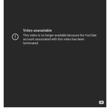
HOACHATDETNHUOM.COM | Công ty cung ứng
– phân phối hóa chất tại Thành phố Hồ Chí Minh
Công ty Hóa chất Đắc Trường Phát tự hào là đối tác
đáng tin cậy trong lĩnh vực bán và phân phối hóa