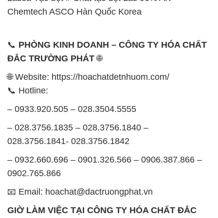
🌐 Website: https://hoachatdetnhuom.com/
📞 Hotline:
– 0933.920.505 – 028.3504.5555
– 028.3756.1835 – 028.3756.1840 –
028.3756.1841- 028.3756.1842
– 0932.660.696 – 0901.326.566 – 0906.387.866 –
0902.765.866
📧 Email: hoachat@dactruongphat.vn
GIỜ LÀM VIỆC TẠI CÔNG TY HÓA CHẤT ĐẮC
TRƯỜNG PHÁT
Thời gian làm việc
tại Hóa Chất Đắc Trường Phát
được tổ chức như sau:
Thứ 2 đến thứ 6: Buổi sáng: từ 8h đến 11h – Buổi