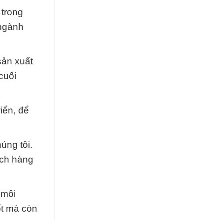
 trong
 ngành
sản xuất
cuối
iển, để
úng tôi.
ách hàng
 môi
ốt mà còn