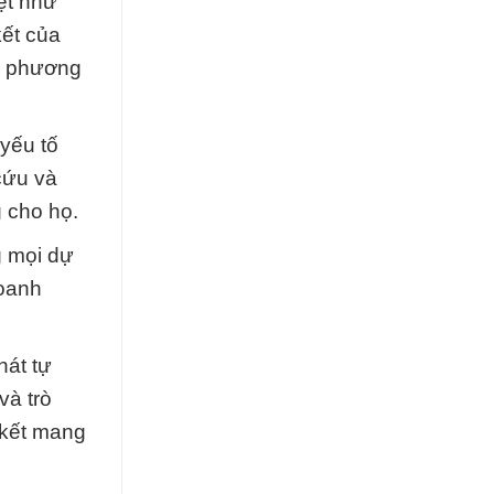
ệt như
kết của
ng phương
yếu tố
cứu và
g cho họ.
g mọi dự
doanh
hát tự
và trò
 kết mang