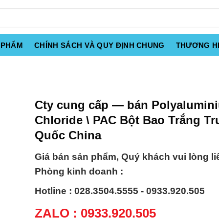
 PHẨM
CHÍNH SÁCH VÀ QUY ĐỊNH CHUNG
THƯƠNG H
Cty cung cấp — bán Polyalumin
Chloride \ PAC Bột Bao Trắng T
Quốc China
Giá bán sản phẩm, Quý khách vui lòng li
Phòng kinh doanh :
Hotline : 028.3504.5555 - 0933.920.505
ZALO : 0933.920.505