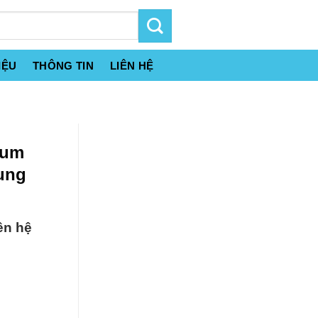
IỆU
THÔNG TIN
LIÊN HỆ
ium
rung
ên hệ