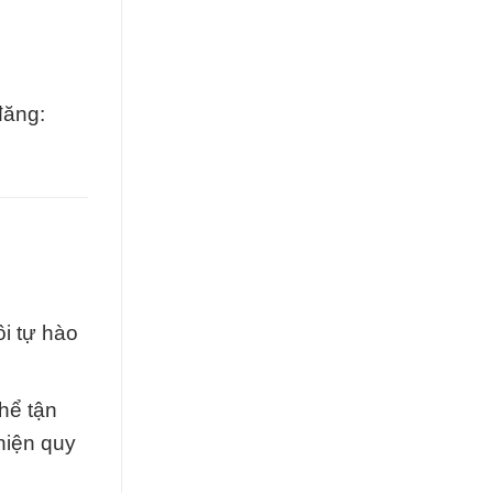
đăng:
i tự hào
hể tận
hiện quy