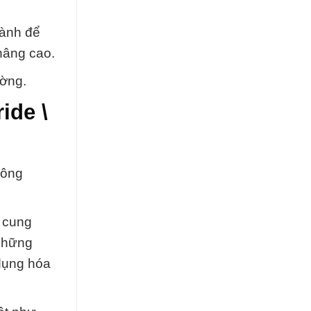
gành để
nâng cao.
ường.
ide \
công
c cung
 những
 dụng hóa