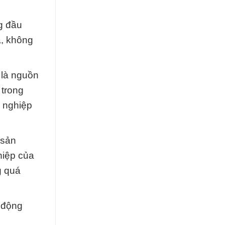
g đầu
a, không
 là nguồn
 trong
g nghiệp
 sản
hiệp của
g quá
t động