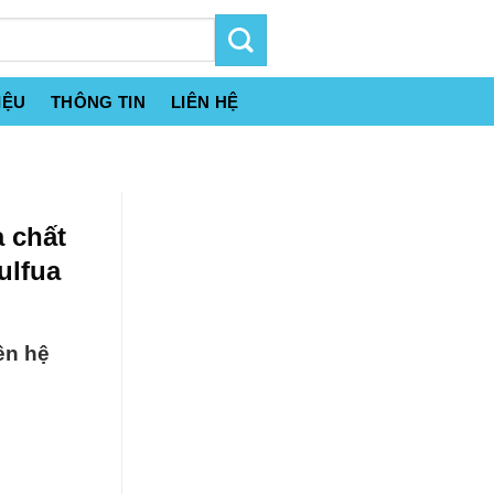
IỆU
THÔNG TIN
LIÊN HỆ
 chất
ulfua
ên hệ