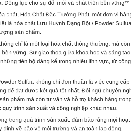
 Động lực cho sự đổi mới và phát triển bền vững**
óa chất, Hóa Chất Đắc Trường Phát, một đơn vị hàn
iệt là hóa chất Lưu Huỳnh Dạng Bột / Powder Sulfu
 lượng sản phẩm.
hông chỉ là một loại hóa chất thông thường, mà còn
n bền vững. Sự giao thoa giữa khoa học và sáng tạo
những tiến bộ đáng kể trong nhiều lĩnh vực, từ côn
wder Sulfua không chỉ đơn thuần là việc cung cấp
g để đạt được kết quả tốt nhất. Đội ngũ chuyên ng
sản phẩm mà còn tư vấn và hỗ trợ khách hàng tron
 quy trình sản xuất và công nghiệp khác nhau.
ờng trong quá trình sản xuất, đảm bảo rằng mọi hoạ
y định về bảo vệ môi trường và an toàn lao động.