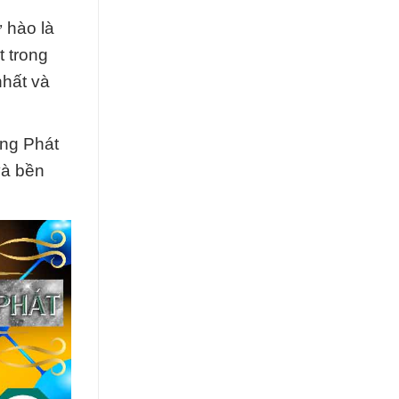
 hào là
t trong
nhất và
ờng Phát
và bền