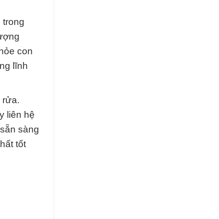
 trong
lượng
khỏe con
ng lĩnh
 rửa.
y liên hệ
ẽ sẵn sàng
ất tốt