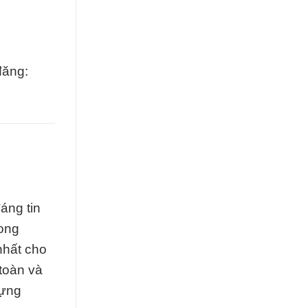
đăng:
áng tin
rong
nhất cho
toàn và
dựng