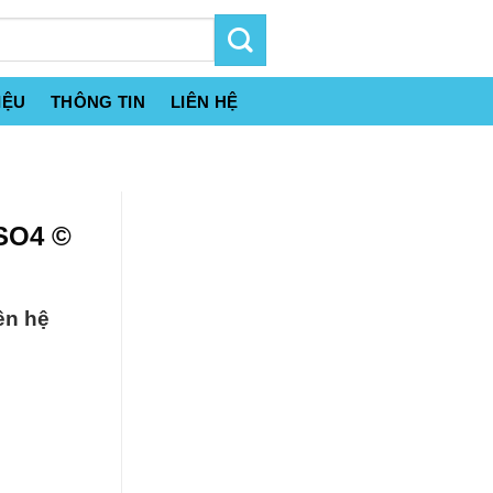
IỆU
THÔNG TIN
LIÊN HỆ
SO4 ©
ên hệ