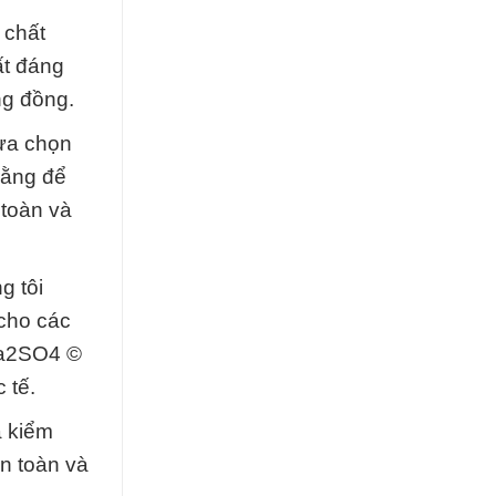
 chất
ất đáng
ng đồng.
lựa chọn
rằng để
 toàn và
g tôi
cho các
 Na2SO4 ©
 tế.
à kiểm
an toàn và