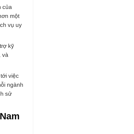
m của
 hơn một
ịch vụ uy
trợ kỹ
, và
ới việc
mỗi ngành
nh sử
t Nam