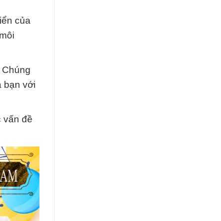
riển của
 môi
. Chúng
a bạn với
c vấn đề