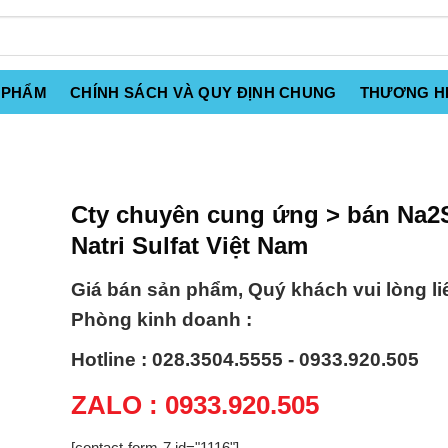
 PHẨM
CHÍNH SÁCH VÀ QUY ĐỊNH CHUNG
THƯƠNG H
Cty chuyên cung ứng > bán Na2
Natri Sulfat Việt Nam
Giá bán sản phẩm, Quý khách vui lòng li
Phòng kinh doanh :
Hotline : 028.3504.5555 - 0933.920.505
ZALO : 0933.920.505
[contact-form-7 id="1116"]