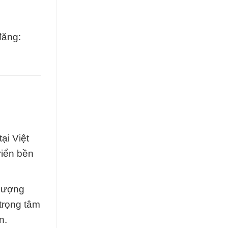
đăng:
ại Việt
riển bền
 lượng
 trọng tâm
n.