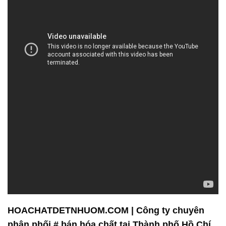
HOACHATDETNHUOM.COM | Công ty chuyên
phân phối # bán hóa chất tại Thành phố Hồ Chí