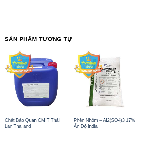
SẢN PHẨM TƯƠNG TỰ
Chất Bảo Quản CMIT Thái
Phèn Nhôm – Al2(SO4)3 17%
Lan Thailand
Ấn Độ India