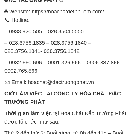
ĐẮC TRƯỜNG PHÁT
🌐
🌐 Website: https://hoachatdetnhuom.com/
📞 Hotline:
– 0933.920.505 – 028.3504.5555
– 028.3756.1835 – 028.3756.1840 –
028.3756.1841- 028.3756.1842
– 0932.660.696 – 0901.326.566 – 0906.387.866 –
0902.765.866
📧 Email: hoachat@dactruongphat.vn
GIỜ LÀM VIỆC TẠI CÔNG TY HÓA CHẤT ĐẮC
TRƯỜNG PHÁT
Thời gian làm việc
tại Hóa Chất Đắc Trường Phát
được tổ chức như sau:
Thứ 2 đến thứ 6: Buổi sáng: từ 8h đến 11h – Buổi