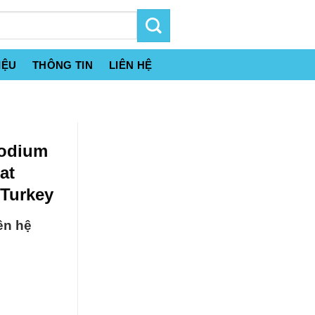
IỆU
THÔNG TIN
LIÊN HỆ
Sodium
at
 Turkey
ên hệ