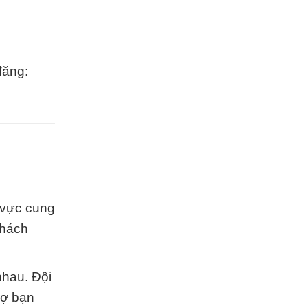
đăng:
 vực cung
khách
nhau. Đội
rợ bạn