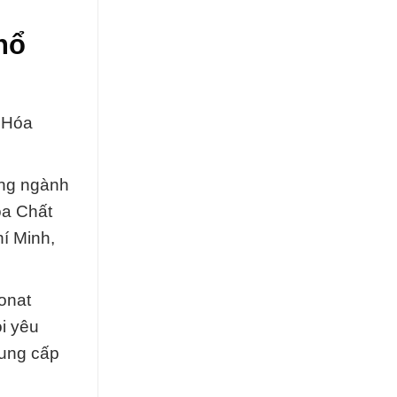
hổ
 Hóa
ong ngành
óa Chất
í Minh,
onat
i yêu
cung cấp