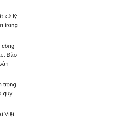
t xử lý
ạn trong
h công
ác. Bảo
 sản
n trong
o quy
i Việt