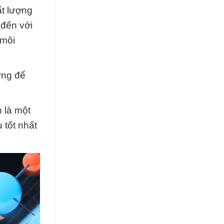
ất lượng
 đến với
 môi
ứng để
 là một
 tốt nhất