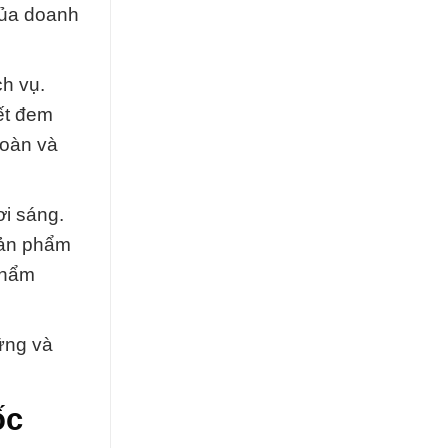
của doanh
h vụ.
ết đem
toàn và
ơi sáng.
sản phẩm
phẩm
ững và
ốc