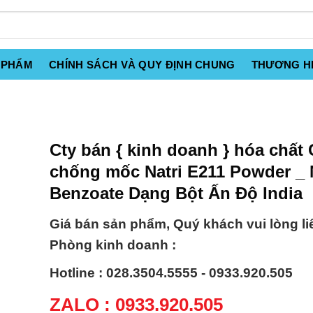
 PHẨM
CHÍNH SÁCH VÀ QUY ĐỊNH CHUNG
THƯƠNG H
Cty bán { kinh doanh } hóa chất 
chống mốc Natri E211 Powder _ 
Benzoate Dạng Bột Ấn Độ India
Giá bán sản phẩm, Quý khách vui lòng li
Phòng kinh doanh :
Hotline : 028.3504.5555 - 0933.920.505
ZALO : 0933.920.505