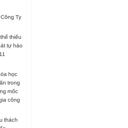
 Công Ty
thể thiếu
át tự hào
11
hóa học
ăn trong
ống mốc
gia công
ều thách