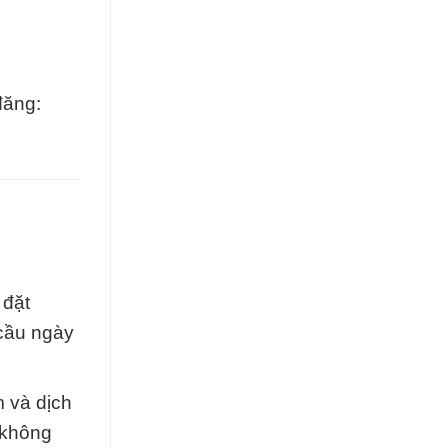
đăng:
 đặt
 cầu ngày
m và dịch
 không