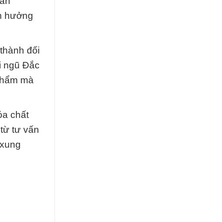
vấn
nh hưởng
 thành đối
i ngũ Đắc
 phẩm mà
óa chất
từ tư vấn
 xung