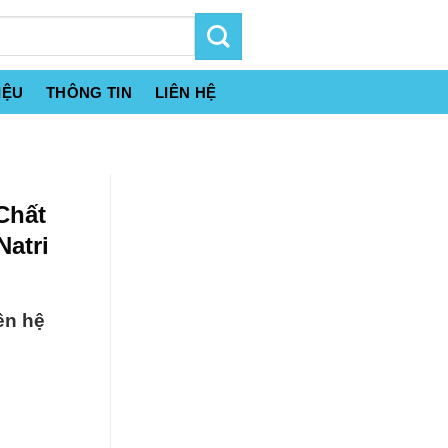
IỆU
THÔNG TIN
LIÊN HỆ
Chất
Natri
ên hệ