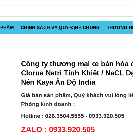
 PHẨM
CHÍNH SÁCH VÀ QUY ĐỊNH CHUNG
THƯƠNG H
Công ty thương mại œ bán hóa 
Clorua Natri Tinh Khiết / NaCL 
Nén Kaya Ấn Độ India
Giá bán sản phẩm, Quý khách vui lòng li
Phòng kinh doanh :
Hotline : 028.3504.5555 - 0933.920.505
ZALO : 0933.920.505