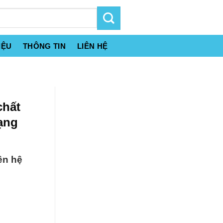
IỆU
THÔNG TIN
LIÊN HỆ
chất
Dạng
ên hệ