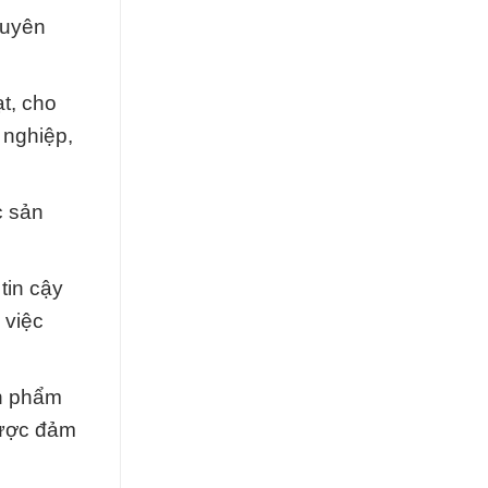
huyên
t, cho
 nghiệp,
c sản
tin cậy
 việc
ản phẩm
được đảm