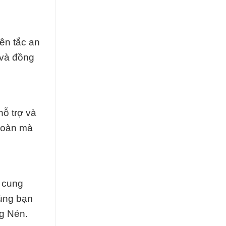
ên tắc an
 và đồng
hỗ trợ và
 toàn mà
 cung
cùng bạn
ng Nén.