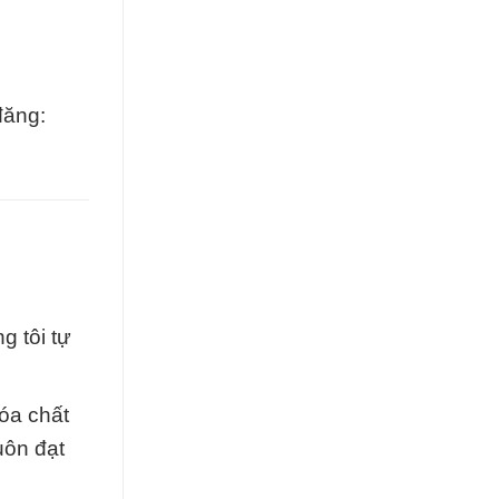
đăng:
g tôi tự
hóa chất
uôn đạt