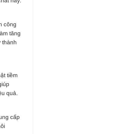
hất này.
nh công
làm tăng
ở thành
ật tiềm
giúp
ệu quả.
cung cấp
ôi