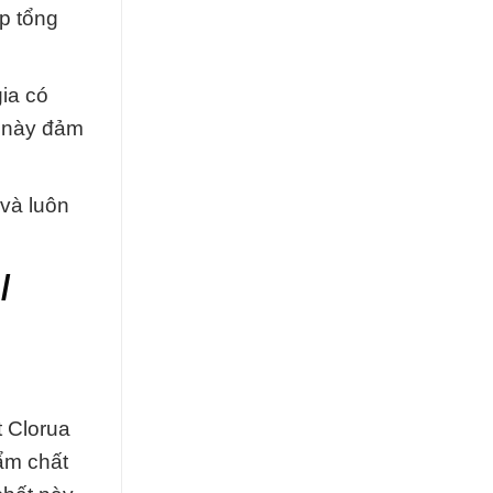
áp tổng
ia có
u này đảm
 và luôn
/
t Clorua
ẩm chất