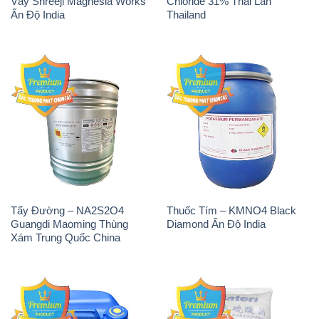
Vảy Shreeji Magnesia Works
Chloride 31% Thái Lan
Ấn Độ India
Thailand
Tẩy Đường – NA2S2O4
Thuốc Tím – KMNO4 Black
Guangdi Maoming Thùng
Diamond Ấn Độ India
Xám Trung Quốc China