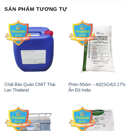
SẢN PHẨM TƯƠNG TỰ
Chất Bảo Quản CMIT Thái
Phèn Nhôm – Al2(SO4)3 17%
Lan Thailand
Ấn Độ India