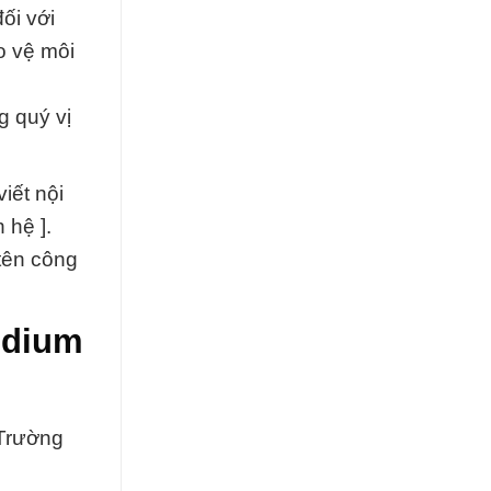
ối với
o vệ môi
g quý vị
iết nội
n hệ ].
tên công
.
odium
 Trường