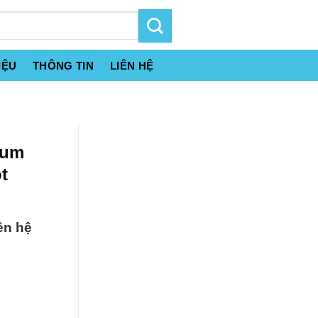
IỆU
THÔNG TIN
LIÊN HỆ
ium
t
ên hệ