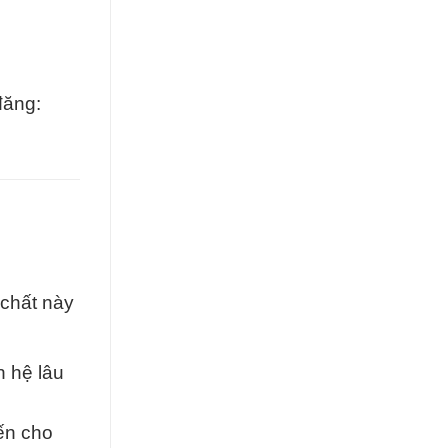
đăng:
chất này
n hệ lâu
ến cho