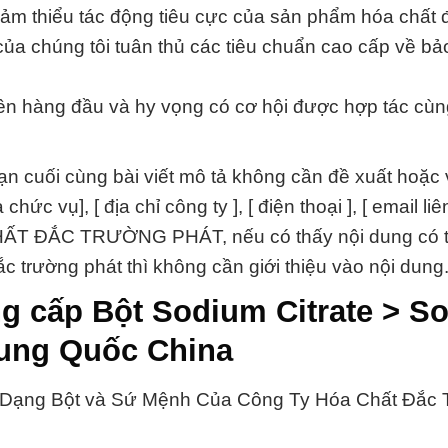
iảm thiểu tác động tiêu cực của sản phẩm hóa chất đ
của chúng tôi tuân thủ các tiêu chuẩn cao cấp về bả
lên hàng đầu và hy vọng có cơ hội được hợp tác cùn
cuối cùng bài viết mô tả không cần đề xuất hoặc v
hức vụ], [ địa chỉ công ty ], [ điện thoại ], [ email liê
 CHẤT ĐẮC TRƯỜNG PHÁT, nếu có thấy nội dung có 
c trường phát thì không cần giới thiệu vào nội dung
g cấp Bột Sodium Citrate > S
rung Quốc China
te Dạng Bột và Sứ Mệnh Của Công Ty Hóa Chất Đắc