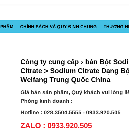
 PHẨM
CHÍNH SÁCH VÀ QUY ĐỊNH CHUNG
THƯƠNG H
Công ty cung cấp › bán Bột Sod
Citrate > Sodium Citrate Dạng Bộ
Weifang Trung Quốc China
Giá bán sản phẩm, Quý khách vui lòng li
Phòng kinh doanh :
Hotline : 028.3504.5555 - 0933.920.505
ZALO : 0933.920.505