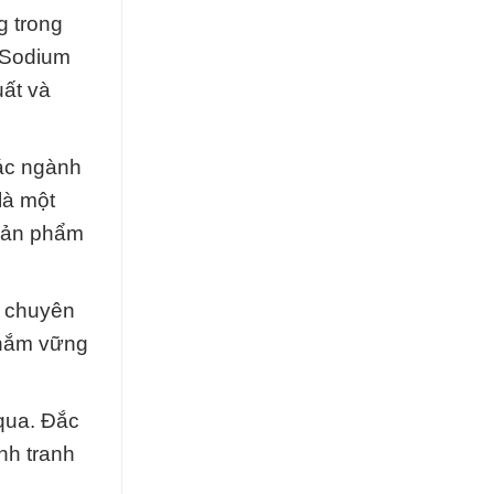
g trong
> Sodium
uất và
các ngành
là một
 sản phẩm
y chuyên
 nắm vững
 qua. Đắc
nh tranh