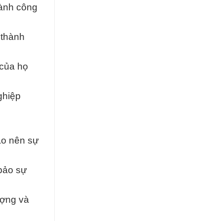
gành công
 thành
 của họ
ghiệp
ạo nên sự
bảo sự
ượng và