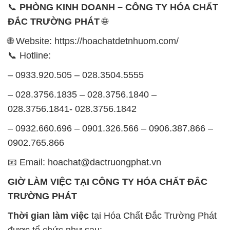
📞
PHÒNG KINH DOANH – CÔNG TY HÓA CHẤT
ĐẮC TRƯỜNG PHÁT
🌐
🌐 Website: https://hoachatdetnhuom.com/
📞 Hotline:
– 0933.920.505 – 028.3504.5555
– 028.3756.1835 – 028.3756.1840 –
028.3756.1841- 028.3756.1842
– 0932.660.696 – 0901.326.566 – 0906.387.866 –
0902.765.866
📧 Email: hoachat@dactruongphat.vn
GIỜ LÀM VIỆC TẠI CÔNG TY HÓA CHẤT ĐẮC
TRƯỜNG PHÁT
Thời gian làm việc
tại Hóa Chất Đắc Trường Phát
được tổ chức như sau: