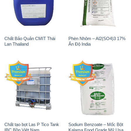
Chất Bảo Quản CMIT Thái
Phèn Nhôm – Al2(SO4)3 17%
Lan Thailand
Ấn Độ India
Chất tạo bọt Las P Tico Tank
Sodium Benzoate – Mốc Bột
IBC Bồn Việt Nam
Kalama Food Grade Mỹ Usa