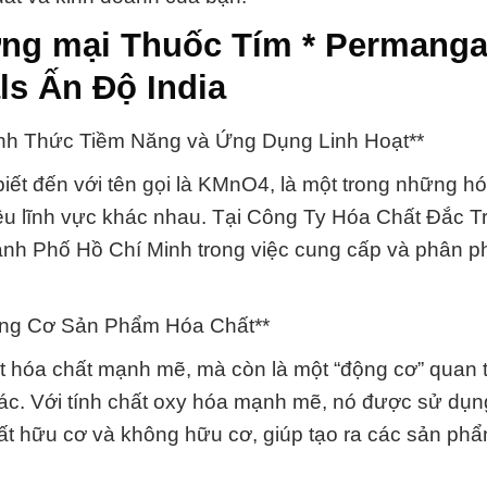
ơng mại Thuốc Tím * Permanga
s Ấn Độ India
ánh Thức Tiềm Năng và Ứng Dụng Linh Hoạt**
ết đến với tên gọi là KMnO4, là một trong những hó
ều lĩnh vực khác nhau. Tại Công Ty Hóa Chất Đắc 
Thành Phố Hồ Chí Minh trong việc cung cấp và phân p
ộng Cơ Sản Phẩm Hóa Chất**
t hóa chất mạnh mẽ, mà còn là một “động cơ” quan 
ác. Với tính chất oxy hóa mạnh mẽ, nó được sử dụng
hất hữu cơ và không hữu cơ, giúp tạo ra các sản ph