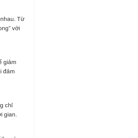
 nhau. Từ
ong” với
ể giảm
ôi đảm
g chỉ
i gian.