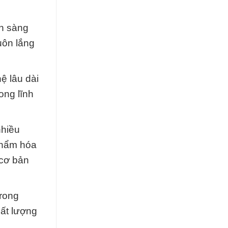
ẵn sàng
uôn lắng
ệ lâu dài
ong lĩnh
nhiều
phẩm hóa
 cơ bản
trong
hất lượng