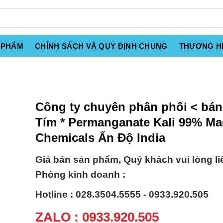
 PHẨM
CHÍNH SÁCH VÀ QUY ĐỊNH CHUNG
THƯƠNG H
Công ty chuyên phân phối < bá
Tím * Permanganate Kali 99% Ma
Chemicals Ấn Độ India
Giá bán sản phẩm, Quý khách vui lòng li
Phòng kinh doanh :
Hotline : 028.3504.5555 - 0933.920.505
ZALO : 0933.920.505