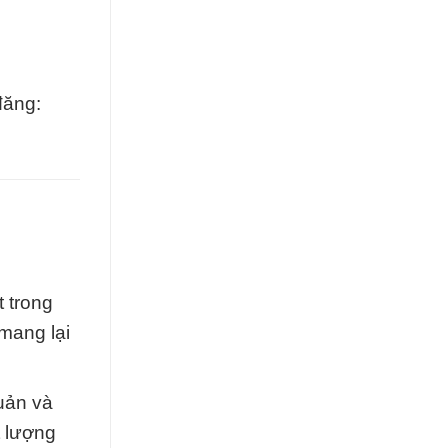
đăng:
 trong
mang lại
uản và
t lượng