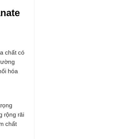
nate
a chất có
Trường
hối hóa
trọng
 rộng rãi
ẩm chất