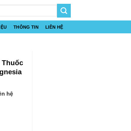
IỆU
THÔNG TIN
LIÊN HỆ
n Thuốc
gnesia
ên hệ