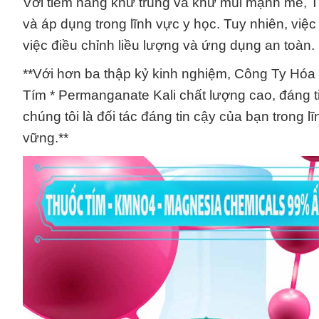
Với tiềm năng khử trùng và khử mùi mạnh mẽ, 
và áp dụng trong lĩnh vực y học. Tuy nhiên, việ
việc điều chỉnh liều lượng và ứng dụng an toàn.
**Với hơn ba thập kỷ kinh nghiệm, Công Ty Hó
Tím * Permanganate Kali chất lượng cao, đáng ti
chúng tôi là đối tác đáng tin cậy của bạn trong
vững.**