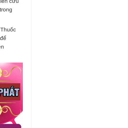
hiên cứu
trong
 Thuốc
 để
ền