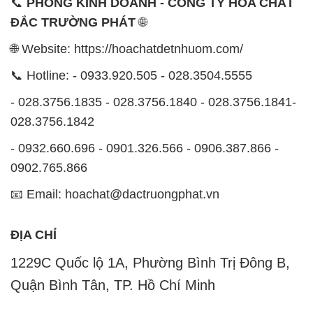
📞
PHÒNG KINH DOANH - CÔNG TY HÓA CHẤT
ĐẮC TRƯỜNG PHÁT
🌐
🌐 Website: https://hoachatdetnhuom.com/
📞 Hotline: - 0933.920.505 - 028.3504.5555
- 028.3756.1835 - 028.3756.1840 - 028.3756.1841-
028.3756.1842
- 0932.660.696 - 0901.326.566 - 0906.387.866 -
0902.765.866
📧 Email: hoachat@dactruongphat.vn
ĐỊA CHỈ
1229C Quốc lộ 1A, Phường Bình Trị Đông B,
Quận Bình Tân, TP. Hồ Chí Minh