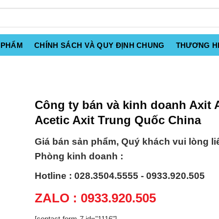
 PHẨM
CHÍNH SÁCH VÀ QUY ĐỊNH CHUNG
THƯƠNG H
Công ty bán và kinh doanh Axit A
Acetic Axit Trung Quốc China
Giá bán sản phẩm, Quý khách vui lòng li
Phòng kinh doanh :
Hotline : 028.3504.5555 - 0933.920.505
ZALO : 0933.920.505
[contact-form-7 id="1116"]