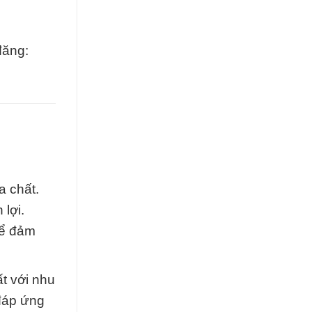
đăng:
a chất.
lợi.
để đảm
t với nhu
 đáp ứng