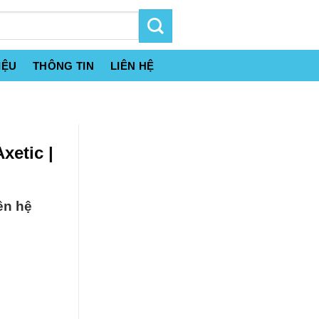
IỆU
THÔNG TIN
LIÊN HỆ
xetic |
ên hệ