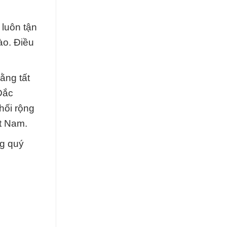
 luôn tận
ào. Điều
ằng tất
Đắc
hối rộng
t Nam.
ng quý