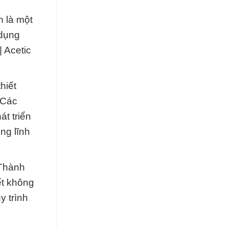
n là một
 dụng
| Acetic
hiết
 Các
át triển
ng lĩnh
 Thành
ết không
y trình