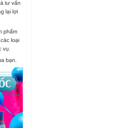
và tư vấn
 lại lợi
ản phẩm
các loại
c vụ.
ủa bạn.