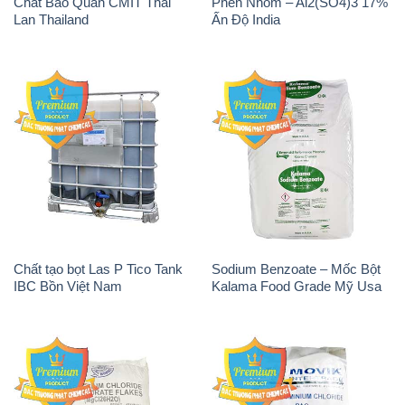
Chất Bảo Quản CMIT Thái
Phèn Nhôm – Al2(SO4)3 17%
Lan Thailand
Ấn Độ India
Chất tạo bọt Las P Tico Tank
Sodium Benzoate – Mốc Bột
IBC Bồn Việt Nam
Kalama Food Grade Mỹ Usa