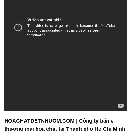
HOACHATDETNHUOM.COM | Công ty bán #
thương mại hóa chất tại Thành phố Hồ Chí Minh