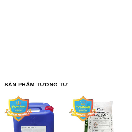
SẢN PHẨM TƯƠNG TỰ
Chất Bảo Quản CMIT Thái
Phèn Nhôm – Al2(SO4)3 17%
Lan Thailand
Ấn Độ India