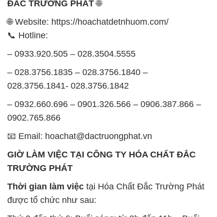
– 028.3756.1835 – 028.3756.1840 –
028.3756.1841- 028.3756.1842
– 0932.660.696 – 0901.326.566 – 0906.387.866 –
0902.765.866
📧 Email: hoachat@dactruongphat.vn
GIỜ LÀM VIỆC TẠI CÔNG TY HÓA CHẤT ĐẮC
TRƯỜNG PHÁT
Thời gian làm việc
tại Hóa Chất Đắc Trường Phát
được tổ chức như sau:
Thứ 2 đến thứ 6: Buổi sáng: từ 8h đến 11h – Buổi
chiều: từ 12h30 đến 17h
Thứ 7: Buổi sáng: từ 8h đến 11h – Buổi chiều: từ
12h30 đến 16h