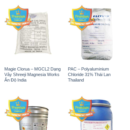
Magie Clorua – MGCL2 Dạng
PAC – Polyaluminium
Vảy Shreeji Magnesia Works
Chloride 31% Thái Lan
Ấn Độ India
Thailand
Tẩy Đường – NA2S2O4
Thuốc Tím – KMNO4 Black
Guangdi Maoming Thùng
Diamond Ấn Độ India