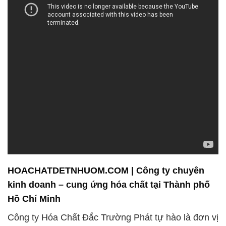
HOACHATDETNHUOM.COM | Công ty chuyên
kinh doanh – cung ứng hóa chất tại Thành phố
Hồ Chí Minh
Công ty Hóa Chất Đắc Trường Phát tự hào là đơn vị
chuyên kinh doanh bán và phân phối hóa chất, cam
kết mang đến cho khách hàng những giải pháp tùy
chỉnh và chất lượng cao nhất để đáp ứng nhu cầu
sản xuất. Với một loạt sản phẩm chất lượng cao,