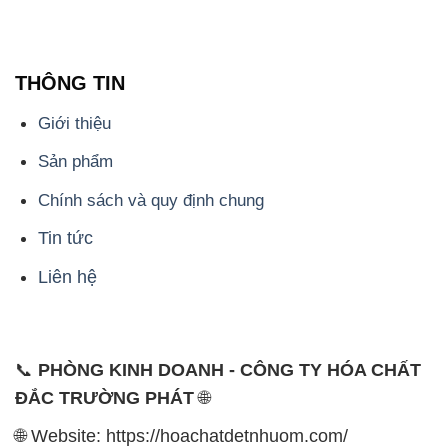
Giới thiệu
Sản phẩm
Chính sách và quy định chung
Tin tức
Liên hệ
📞
PHÒNG KINH DOANH - CÔNG TY HÓA CHẤT
ĐẮC TRƯỜNG PHÁT
🌐
🌐 Website: https://hoachatdetnhuom.com/
📞 Hotline: - 0933.920.505 - 028.3504.5555
- 028.3756.1835 - 028.3756.1840 - 028.3756.1841-
028.3756.1842