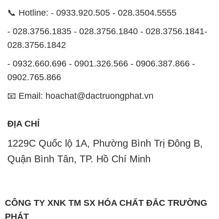
- 0932.660.696 - 0901.326.566 - 0906.387.866 -
0902.765.866
📧 Email: hoachat@dactruongphat.vn
ĐỊA CHỈ
1229C Quốc lộ 1A, Phường Bình Trị Đông B,
Quận Bình Tân, TP. Hồ Chí Minh
CÔNG TY XNK TM SX HÓA CHẤT ĐẮC TRƯỜNG
PHÁT
Công ty Hóa Chất Đắc Trường Phát, hoạt động dưới
tên miền
hoachatdetnhuom.com
, là đơn vị chuyên
kinh doanh và phân phối các loại hóa chất công
nghiệp đa dạng, nhằm đáp ứng nhu cầu sử dụng của