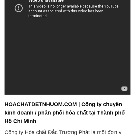
HOACHATDETNHUOM.COM | Công ty chuyên
kinh doanh / phân phối hóa chất tại Thành phố
Hồ Chí Minh
Công ty Hóa chất Đắc Trường Phát là một đơn vị
chuyên về việc bán và phân phối hóa chất. Chúng
tôi tự hào cam kết luôn nỗ lực để đáp ứng và vượt
qua sự kỳ vọng của quý khách hàng, đồng thời hỗ
trợ họ trong việc duy trì môi trường sạch sẽ và hiệu