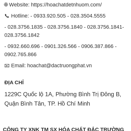
- 0932.660.696 - 0901.326.566 - 0906.387.866 -
0902.765.866
📧 Email: hoachat@dactruongphat.vn
ĐỊA CHỈ
1229C Quốc lộ 1A, Phường Bình Trị Đông B,
Quận Bình Tân, TP. Hồ Chí Minh
CÔNG TY XNK TM SX HÓA CHẤT ĐẮC TRƯỜNG
PHÁT
Công ty Hóa Chất Đắc Trường Phát, hoạt động dưới
tên miền
hoachatdetnhuom.com
, là đơn vị chuyên
kinh doanh và phân phối các loại hóa chất công