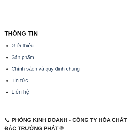
Giới thiệu
Sản phẩm
Chính sách và quy định chung
Tin tức
Liên hệ
📞
PHÒNG KINH DOANH - CÔNG TY HÓA CHẤT
ĐẮC TRƯỜNG PHÁT
🌐
🌐 Website: https://hoachatdetnhuom.com/
📞 Hotline: - 0933.920.505 - 028.3504.5555
- 028.3756.1835 - 028.3756.1840 - 028.3756.1841-
028.3756.1842