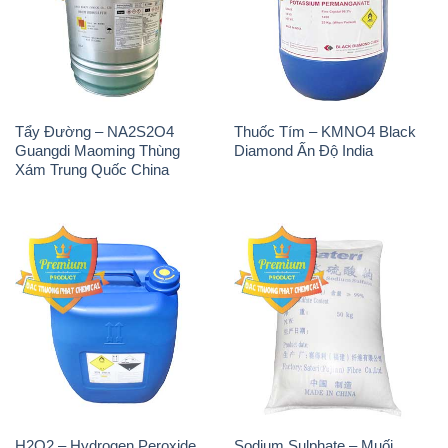
Tẩy Đường – NA2S2O4
Thuốc Tím – KMNO4 Black
Guangdi Maoming Thùng
Diamond Ấn Độ India
Xám Trung Quốc China
H2O2 – Hydrogen Peroxide
Sodium Sulphate – Muối
50% Taekwang Hàn Quốc
Sunfat Na2SO4 Sateri Trung
Korea
Quốc China