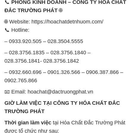
– 0933.920.505 – 028.3504.5555
– 028.3756.1835 – 028.3756.1840 –
028.3756.1841- 028.3756.1842
– 0932.660.696 – 0901.326.566 – 0906.387.866 –
0902.765.866
📧 Email: hoachat@dactruongphat.vn
GIỜ LÀM VIỆC TẠI CÔNG TY HÓA CHẤT ĐẮC
TRƯỜNG PHÁT
Thời gian làm việc
tại Hóa Chất Đắc Trường Phát
được tổ chức như sau:
Thứ 2 đến thứ 6: Buổi sáng: từ 8h đến 11h – Buổi
chiều: từ 12h30 đến 17h
Thứ 7: Buổi sáng: từ 8h đến 11h – Buổi chiều: từ