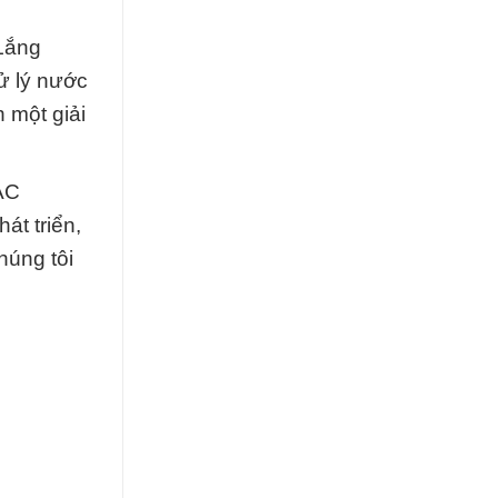
 Lắng
ử lý nước
 một giải
AC
át triển,
húng tôi