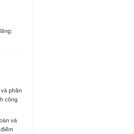
đăng:
 và phân
nh công
toàn và
 điểm