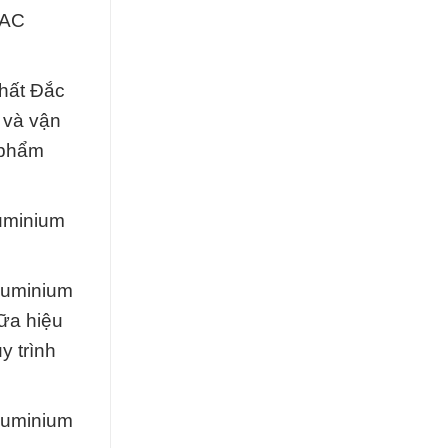
PAC
Chất Đắc
 và vận
 phẩm
luminium
aluminium
iữa hiệu
y trình
luminium