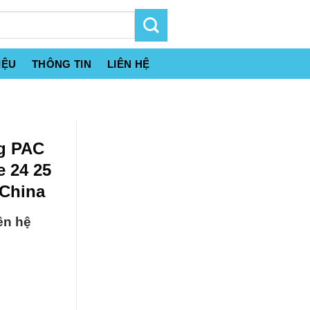
IỆU
THÔNG TIN
LIÊN HỆ
ng PAC
e 24 25
 China
ên hệ