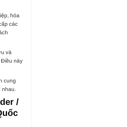
ệp, hóa
cấp các
hách
ứu và
 Điều này
n cung
c nhau.
der /
Quốc