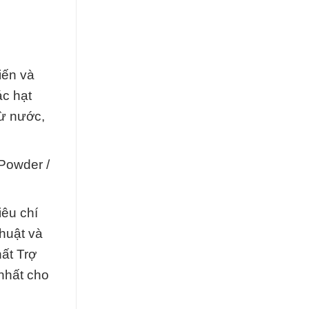
iến và
ác hạt
từ nước,
Powder /
iêu chí
thuật và
ất Trợ
nhất cho