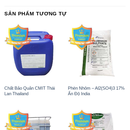
SẢN PHẨM TƯƠNG TỰ
Chất Bảo Quản CMIT Thái
Phèn Nhôm – Al2(SO4)3 17%
Lan Thailand
Ấn Độ India