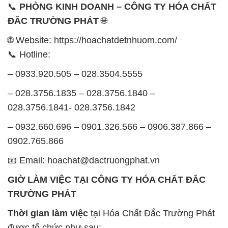
📞
PHÒNG KINH DOANH – CÔNG TY HÓA CHẤT
ĐẮC TRƯỜNG PHÁT
🌐
🌐 Website: https://hoachatdetnhuom.com/
📞 Hotline:
– 0933.920.505 – 028.3504.5555
– 028.3756.1835 – 028.3756.1840 –
028.3756.1841- 028.3756.1842
– 0932.660.696 – 0901.326.566 – 0906.387.866 –
0902.765.866
📧 Email: hoachat@dactruongphat.vn
GIỜ LÀM VIỆC TẠI CÔNG TY HÓA CHẤT ĐẮC
TRƯỜNG PHÁT
Thời gian làm việc
tại Hóa Chất Đắc Trường Phát
được tổ chức như sau: