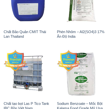
Chất Bảo Quản CMIT Thái
Phèn Nhôm – Al2(SO4)3 17%
Lan Thailand
Ấn Độ India
Chất tạo bọt Las P Tico Tank
Sodium Benzoate – Mốc Bột
IBC Bồn Việt Nam
Kalama Food Grade Mỹ Usa