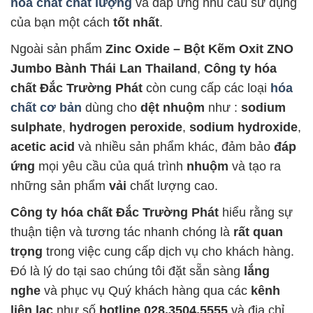
hóa chất chất lượng
và đáp ứng nhu cầu sử dụng
của bạn một cách
tốt nhất
.
Ngoài sản phẩm
Zinc Oxide – Bột Kẽm Oxit ZNO
Jumbo Bành Thái Lan Thailand
,
Công ty hóa
chất Đắc Trường Phát
còn cung cấp các loại
hóa
chất cơ bản
dùng cho
dệt nhuộm
như :
sodium
sulphate
,
hydrogen peroxide
,
sodium hydroxide
,
acetic acid
và nhiều sản phẩm khác, đảm bảo
đáp
ứng
mọi yêu cầu của quá trình
nhuộm
và tạo ra
những sản phẩm
vải
chất lượng cao.
Công ty hóa chất Đắc Trường Phát
hiểu rằng sự
thuận tiện và tương tác nhanh chóng là
rất quan
trọng
trong việc cung cấp dịch vụ cho khách hàng.
Đó là lý do tại sao chúng tôi đặt sẵn sàng
lắng
nghe
và phục vụ Quý khách hàng qua các
kênh
liên lạc
như số
hotline 028.3504.5555
và địa chỉ