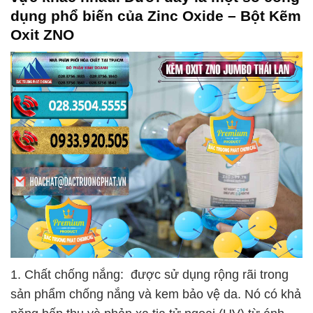
dụng phổ biến của
Zinc Oxide – Bột Kẽm
Oxit ZNO
1. Chất chống nắng: được sử dụng rộng rãi trong
sản phẩm chống nắng và kem bảo vệ da. Nó có khả