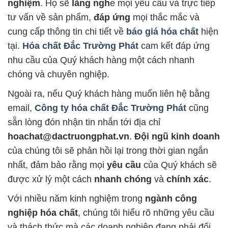
nghiệm
. Họ sẽ
lắng ngh
e mọi yêu cầu và trực tiếp
tư vấn về sản phẩm,
đáp ứng
mọi thắc mắc và
cung cấp thông tin chi tiết về
báo giá hóa chất
hiện
tại.
Hóa chất Đắc Trường Phát
cam kết đáp ứng
nhu cầu của Quý khách hàng một cách nhanh
chóng và chuyên nghiệp.
Ngoài ra, nếu Quý khách hàng muốn liên hệ bằng
email,
Công ty hóa chất Đắc Trường Phát
cũng
sẵn lòng đón nhận tin nhắn tới địa chỉ
hoachat@dactruongphat.vn
.
Đội ngũ kinh doanh
của chúng tôi sẽ phản hồi lại trong thời gian ngắn
nhất, đảm bảo rằng mọi
yêu cầu
của Quý khách sẽ
được xử lý một cách
nhanh chóng
và
chính xác
.
Với nhiều năm kinh nghiệm trong
ngành công
nghiệp hóa chất
, chúng tôi hiểu rõ những yêu cầu
và thách thức mà các doanh nghiệp đang phải đối