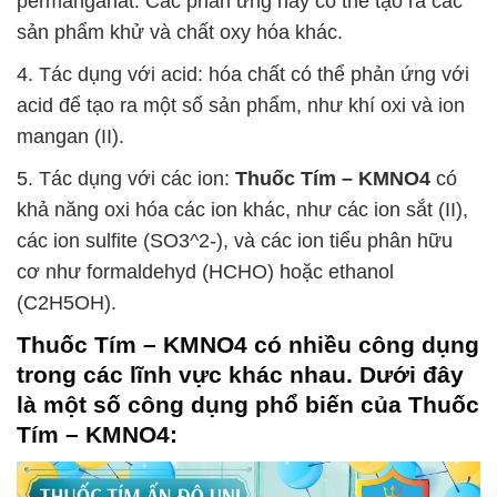
permanganat. Các phản ứng này có thể tạo ra các
sản phẩm khử và chất oxy hóa khác.
4. Tác dụng với acid: hóa chất có thể phản ứng với
acid để tạo ra một số sản phẩm, như khí oxi và ion
mangan (II).
5. Tác dụng với các ion:
Thuốc Tím – KMNO4
có
khả năng oxi hóa các ion khác, như các ion sắt (II),
các ion sulfite (SO3^2-), và các ion tiểu phân hữu
cơ như formaldehyd (HCHO) hoặc ethanol
(C2H5OH).
Thuốc Tím – KMNO4
có nhiều công dụng
trong các lĩnh vực khác nhau. Dưới đây
là một số công dụng phổ biến của
Thuốc
Tím – KMNO4
: