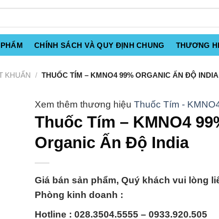
 PHẨM
CHÍNH SÁCH VÀ QUY ĐỊNH CHUNG
THƯƠNG H
T KHUẨN
/
THUỐC TÍM – KMNO4 99% ORGANIC ẤN ĐỘ INDIA
Thuốc Tím - KMNO
Thuốc Tím – KMNO4 99
Organic Ấn Độ India
Giá bán sản phẩm, Quý khách vui lòng li
Phòng kinh doanh :
Hotline : 028.3504.5555 – 0933.920.505