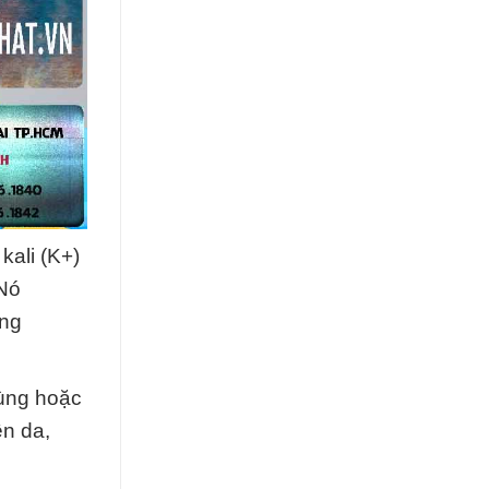
kali (K+)
 Nó
ông
rùng hoặc
ên da,