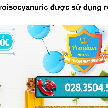
roisocyanuric
được sử dụng r