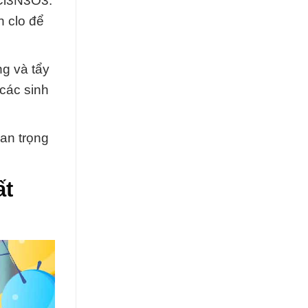
3Cl3N3O3.
 clo để
ng và tẩy
 các sinh
an trọng
ất