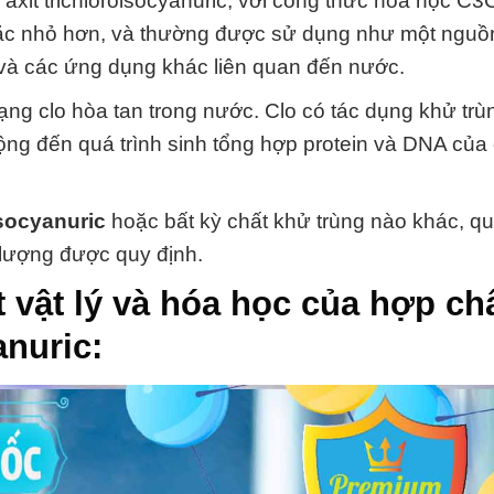
 axit trichloroisocyanuric, với công thức hóa học C
oặc nhỏ hơn, và thường được sử dụng như một nguồn
, và các ứng dụng khác liên quan đến nước.
ng clo hòa tan trong nước. Clo có tác dụng khử trù
ộng đến quá trình sinh tổng hợp protein và DNA của
socyanuric
hoặc bất kỳ chất khử trùng nào khác, qu
 lượng được quy định.
t vật lý và hóa học của hợp ch
anuric
: