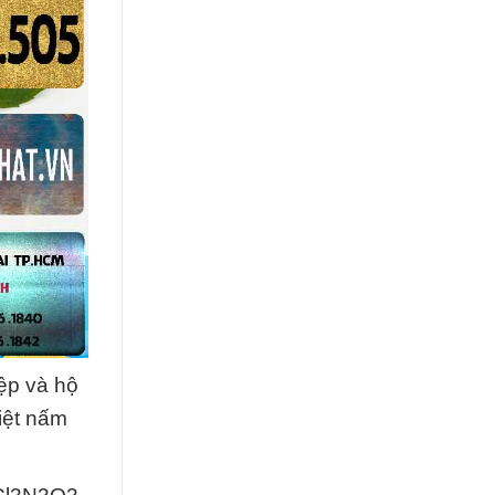
ệp và hộ
diệt nấm