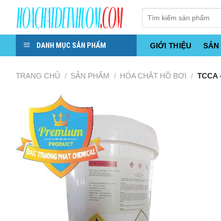
Skip
to
content
DANH MỤC SẢN PHẨM
GIỚI THIỆU
SẢN
TRANG CHỦ
/
SẢN PHẨM
/
HÓA CHẤT HỒ BƠI
/
TCCA 