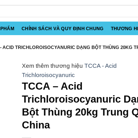
 PHẨM
CHÍNH SÁCH VÀ QUY ĐỊNH CHUNG
THƯƠNG H
– ACID TRICHLOROISOCYANURIC DẠNG BỘT THÙNG 20KG 
TCCA - Acid
Trichloroisocyanuric
TCCA – Acid
Trichloroisocyanuric D
Bột Thùng 20kg Trung 
China