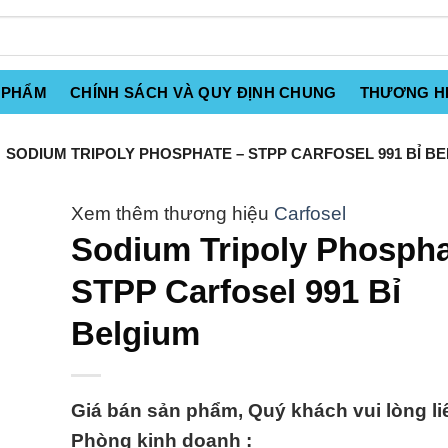
 PHẨM
CHÍNH SÁCH VÀ QUY ĐỊNH CHUNG
THƯƠNG H
SODIUM TRIPOLY PHOSPHATE – STPP CARFOSEL 991 BỈ B
Carfosel
Sodium Tripoly Phospha
STPP Carfosel 991 Bỉ
Belgium
Giá bán sản phẩm, Quý khách vui lòng li
Phòng kinh doanh :