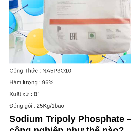
Công Thức : NA5P3O10
Hàm lượng : 96%
Xuất xứ : Bỉ
Đóng gói : 25Kg/1bao
Sodium Tripoly Phosphate 
công nghiệp như thế nào?