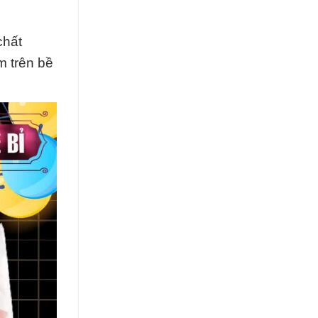
chất
m trên bề