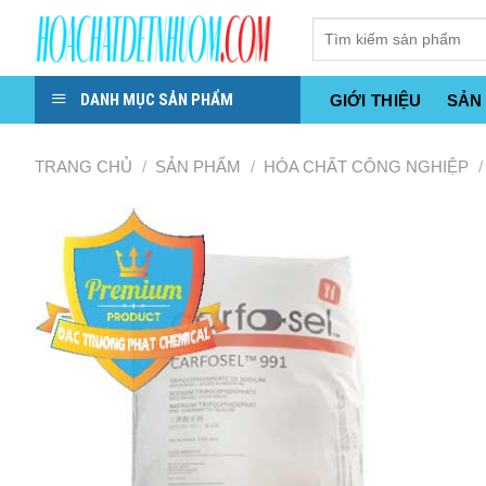
Skip
to
content
DANH MỤC SẢN PHẨM
GIỚI THIỆU
SẢN
TRANG CHỦ
/
SẢN PHẨM
/
HÓA CHẤT CÔNG NGHIỆP
/