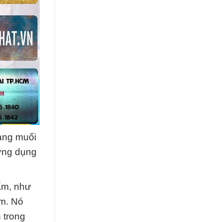
ạng muối
ứng dụng
ẩm, như
ẩm. Nó
 trong