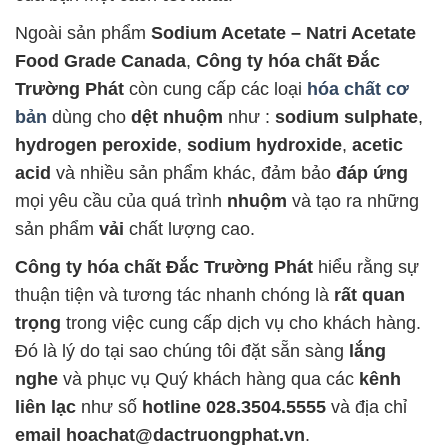
Ngoài sản phẩm
Sodium Acetate – Natri Acetate
Food Grade Canada
,
Công ty hóa chất Đắc
Trường Phát
còn cung cấp các loại
hóa chất cơ
bản
dùng cho
dệt nhuộm
như :
sodium sulphate
,
hydrogen peroxide
,
sodium hydroxide
,
acetic
acid
và nhiều sản phẩm khác, đảm bảo
đáp ứng
mọi yêu cầu của quá trình
nhuộm
và tạo ra những
sản phẩm
vải
chất lượng cao.
Công ty hóa chất Đắc Trường Phát
hiểu rằng sự
thuận tiện và tương tác nhanh chóng là
rất quan
trọng
trong việc cung cấp dịch vụ cho khách hàng.
Đó là lý do tại sao chúng tôi đặt sẵn sàng
lắng
nghe
và phục vụ Quý khách hàng qua các
kênh
liên lạc
như số
hotline 028.3504.5555
và địa chỉ
email hoachat@dactruongphat.vn
.